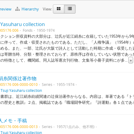
preview
Hierarchy
View:
 Yasuharu collection
1005176 006
Fonds
1950-1974
クション所収資料の大部分は、辻氏が近江絹糸に在籍していた1953年から
に伴って、作成・収受されたものである。ただし、「人権争議」（1954年）
占める。また、一部、辻氏が大阪で詩人として活動した時期に作成・収受した
は寄贈当時、分類・整理されておらず、原秩序は存在していない状態であっ
の特徴として、機関紙、同人誌等逐次刊行物、文集等小冊子資料にが多
...
»
絹糸関係辻著作物
1005176 006-0000-0010
Series
1955-1974
f
Tsuji Yasuharu collection
文書群は、近江絹糸紡績関連の辻保治著作からなる。内容は、単著である『ト
動の歴史と教訓』２点、掲載誌である『職場闘争研究』『詩運動』各１点であ
人メモ・手稿
1005176 006-0000-0013
Series
1957(1点のみ、他不明)
f
Tsuji Yasuharu collection