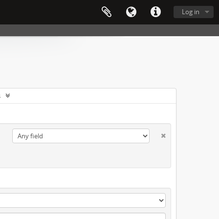
Log in
s