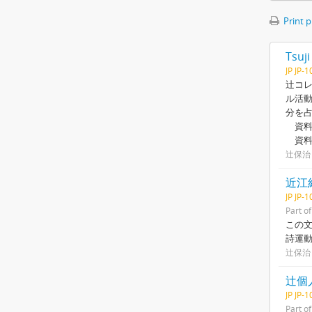
Print 
Tsuji
JP JP-
辻コレ
ル活動
分を
資料
資料
辻保治
近江
JP JP-
Part o
この
詩運
辻保治
辻個
JP JP-
Part o