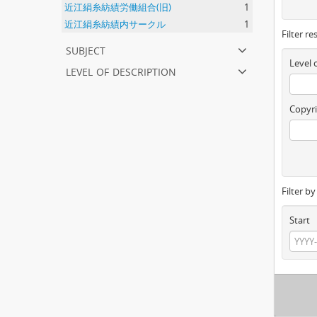
近江絹糸紡績労働組合(旧)
1
近江絹糸紡績内サークル
1
Filter re
subject
Level 
level of description
Copyri
Filter b
Start