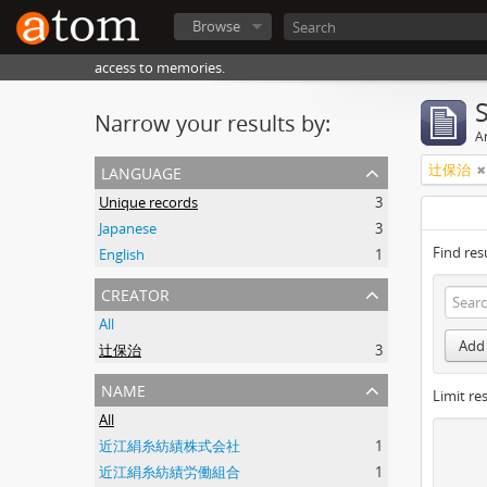
Browse
access to memories.
Narrow your results by:
Ar
language
辻保治
Unique records
3
Japanese
3
Find res
English
1
creator
All
Add 
辻保治
3
name
Limit res
All
近江絹糸紡績株式会社
1
近江絹糸紡績労働組合
1