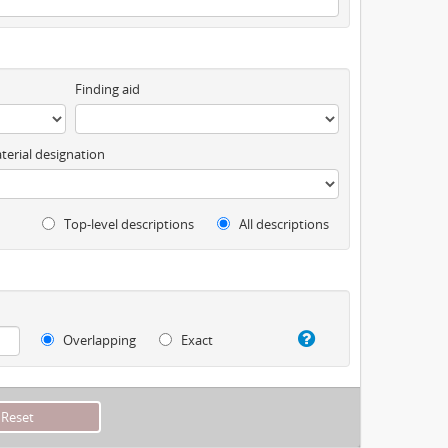
Finding aid
terial designation
Top-level descriptions
All descriptions
Overlapping
Exact