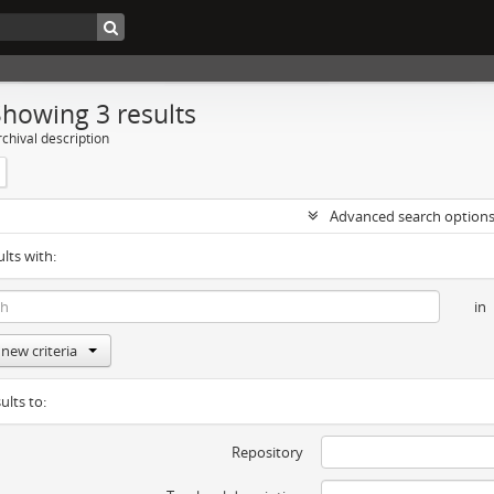
Showing 3 results
chival description
Advanced search option
ults with:
in
new criteria
ults to:
Repository