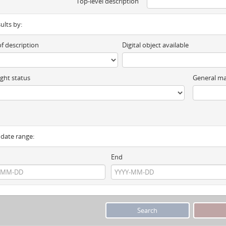
Top-level description
sults by:
of description
Digital object available
ght status
General ma
y date range:
End