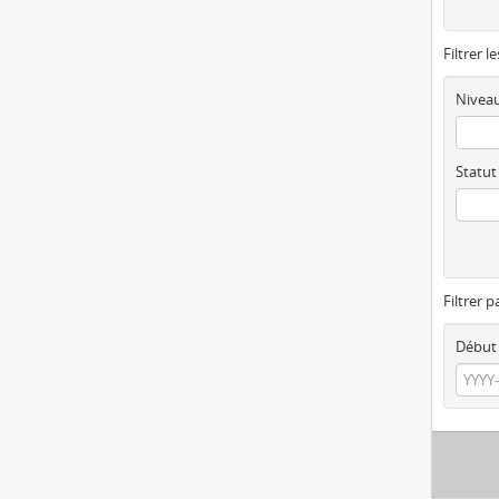
Filtrer l
Niveau
Statut
Filtrer p
Début