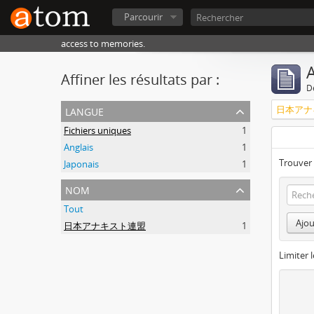
Parcourir
access to memories.
A
Affiner les résultats par :
D
langue
日本アナ
Fichiers uniques
1
Anglais
1
Trouver 
Japonais
1
nom
Tout
Ajou
日本アナキスト連盟
1
Limiter l