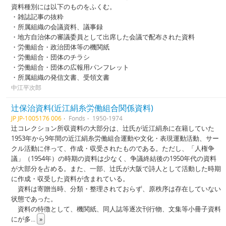
資料種別には以下のものをふくむ。
・雑誌記事の抜粋
・所属組織の会議資料、議事録
・地方自治体の審議委員として出席した会議で配布された資料
・労働組合・政治団体等の機関紙
・労働組合・団体のチラシ
・労働組合・団体の広報用パンフレット
・所属組織の発信文書、受領文書
中江平次郎
辻保治資料(近江絹糸労働組合関係資料)
JP JP-1005176 006
Fonds
1950-1974
辻コレクション所収資料の大部分は、辻氏が近江絹糸に在籍していた
1953年から9年間の近江絹糸労働組合運動や文化・表現運動活動、サー
クル活動に伴って、作成・収受されたものである。ただし、「人権争
議」（1954年）の時期の資料は少なく、争議終結後の1950年代の資料
が大部分を占める。また、一部、辻氏が大阪で詩人として活動した時期
に作成・収受した資料が含まれている。
資料は寄贈当時、分類・整理されておらず、原秩序は存在していない
状態であった。
資料の特徴として、機関紙、同人誌等逐次刊行物、文集等小冊子資料
にが多
...
»