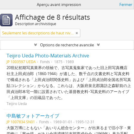
Aperçu avant impression
Fermer
Affichage de 8 résultats
Description archivistique
Seulement les descriptions de haut niveau
Options de recherche avancée
Teijiro Ueda Photo-Materials Archive
JP 1003597 UEDA
Fonds
1875 - 1989
20世紀初期写真業界の領袖で、古写真蒐集家であった旧上田写真機店
社主上田貞治郎（1860-1944）が遺した、数千点の文書史料と写真史料
で構成される「上田貞治郎関係史料」および「上田貞治郎全国名所写真
貼コレクション」からなる。これらは、大阪府泉北郡諏訪之森駅前の上
田貞治郎本宅一階に設置されていた基督教史料･写真史料のアーカイブ
「上田文庫」の旧蔵品であった。
Teijiro Ueda
中島敏フォトアーカイブ
JP 1007834 SN01
Fonds
1969-01-01 - 1995-12-31
大阪万博にともない「あいりん総合センター」が出来るまで旧小字・東
四條に「寄せ場」があり全港湾建設支部西成分会（1969年）暴力手配