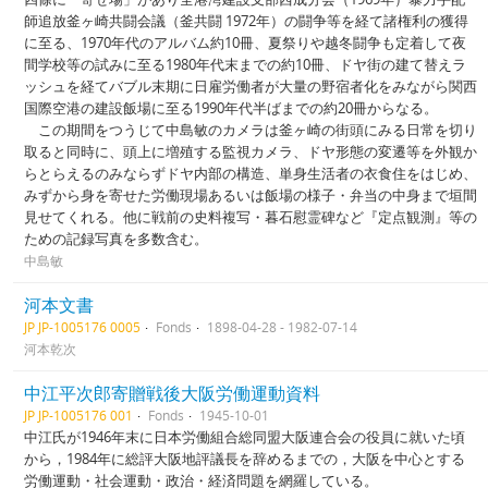
師追放釜ヶ崎共闘会議（釜共闘 1972年）の闘争等を経て諸権利の獲得
に至る、1970年代のアルバム約10冊、夏祭りや越冬闘争も定着して夜
間学校等の試みに至る1980年代末までの約10冊、ドヤ街の建て替えラ
ッシュを経てバブル末期に日雇労働者が大量の野宿者化をみながら関西
国際空港の建設飯場に至る1990年代半ばまでの約20冊からなる。
この期間をつうじて中島敏のカメラは釜ヶ崎の街頭にみる日常を切り
取ると同時に、頭上に増殖する監視カメラ、ドヤ形態の変遷等を外観か
らとらえるのみならずドヤ内部の構造、単身生活者の衣食住をはじめ、
みずから身を寄せた労働現場あるいは飯場の様子・弁当の中身まで垣間
見せてくれる。他に戦前の史料複写・暮石慰霊碑など『定点観測』等の
ための記録写真を多数含む。
中島敏
河本文書
JP JP-1005176 0005
Fonds
1898-04-28 - 1982-07-14
河本乾次
中江平次郎寄贈戦後大阪労働運動資料
JP JP-1005176 001
Fonds
1945-10-01
中江氏が1946年末に日本労働組合総同盟大阪連合会の役員に就いた頃
から，1984年に総評大阪地評議長を辞めるまでの，大阪を中心とする
労働運動・社会運動・政治・経済問題を網羅している。