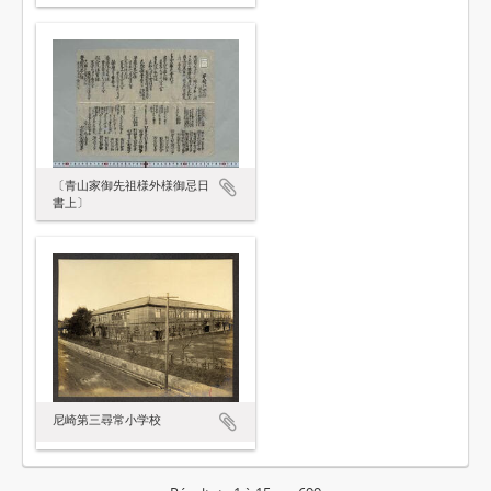
〔青山家御先祖様外様御忌日
書上〕
尼崎第三尋常小学校