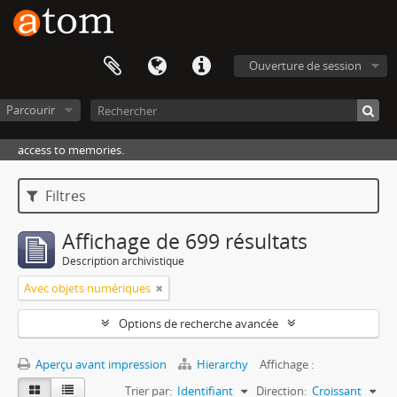
Ouverture de session
Parcourir
access to memories.
Filtres
Affichage de 699 résultats
Description archivistique
Avec objets numériques
Options de recherche avancée
Aperçu avant impression
Hierarchy
Affichage :
Trier par:
Identifiant
Direction:
Croissant