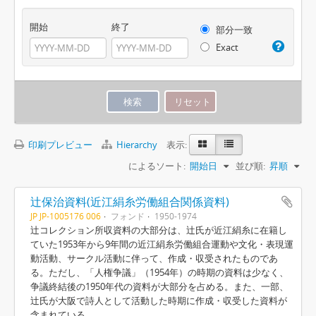
開始
終了
部分一致
Exact
印刷プレビュー
Hierarchy
表示:
によるソート:
開始日
並び順:
昇順
辻保治資料(近江絹糸労働組合関係資料)
JP JP-1005176 006
フォンド
1950-1974
辻コレクション所収資料の大部分は、辻氏が近江絹糸に在籍し
ていた1953年から9年間の近江絹糸労働組合運動や文化・表現運
動活動、サークル活動に伴って、作成・収受されたものであ
る。ただし、「人権争議」（1954年）の時期の資料は少なく、
争議終結後の1950年代の資料が大部分を占める。また、一部、
辻氏が大阪で詩人として活動した時期に作成・収受した資料が
含まれている。