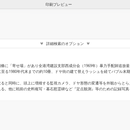
印刷プレビュー
詳細検索のオプション
に「寄せ場」があり全港湾建設支部西成分会（1969年）暴力手配師追放釜ヶ崎
に至る1980年代末までの約10冊、ドヤ街の建て替えラッシュを経てバブル
ると同時に、頭上に増殖する監視カメラ、ドヤ形態の変遷等を外観からとら
れる。他に戦前の史料複写・暮石慰霊碑など『定点観測』等のための記録写真