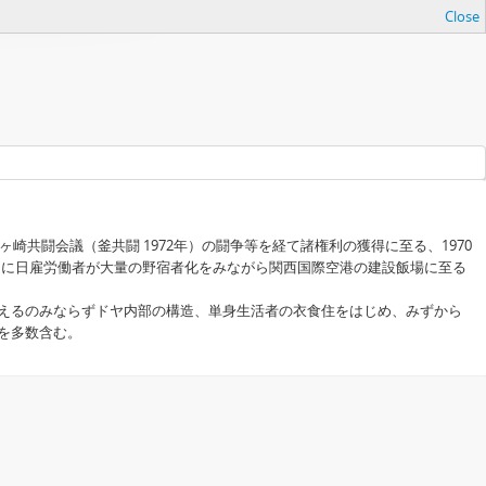
Close
共闘会議（釜共闘 1972年）の闘争等を経て諸権利の獲得に至る、1970
末期に日雇労働者が大量の野宿者化をみながら関西国際空港の建設飯場に至る
えるのみならずドヤ内部の構造、単身生活者の衣食住をはじめ、みずから
を多数含む。