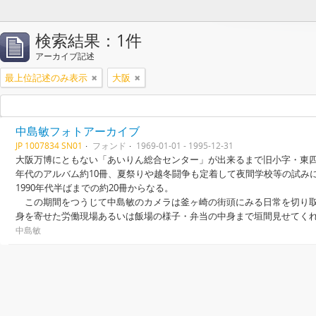
検索結果：1件
アーカイブ記述
最上位記述のみ表示
大阪
中島敏フォトアーカイブ
JP 1007834 SN01
フォンド
1969-01-01 - 1995-12-31
大阪万博にともない「あいりん総合センター」が出来るまで旧小字・東四條
年代のアルバム約10冊、夏祭りや越冬闘争も定着して夜間学校等の試み
1990年代半ばまでの約20冊からなる。
この期間をつうじて中島敏のカメラは釜ヶ崎の街頭にみる日常を切り取
身を寄せた労働現場あるいは飯場の様子・弁当の中身まで垣間見せてく
中島敏