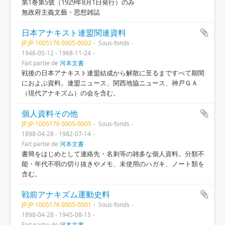
第1巻第5號（1929年8月1日発行）のみ
無政府主義文藝・思想雑誌
日本アナキスト連盟関連資料
JP JP-1005176 0005-0002
Sous-fonds
1946-05-12 - 1968-11-24
Fait partie de
河本文書
戦後の日本アナキスト連盟結成から解散に至るまですべて期間
におよぶ資料。連盟ニュース、関西地協ニュース、神戸ＧＡ
（現代アナキズム）の会を含む。
個人資料その他
JP JP-1005176 0005-0005
Sous-fonds
1898-04-28 - 1982-07-14
Fait partie de
河本文書
書簡をはじめとして連絡先・名刺等の雑多な個人資料。分類不
能・年代不明の切り抜きやメモ、未使用のハガキ、ノート類を
含む。
戦前アナキズム運動史料
JP JP-1005176 0005-0001
Sous-fonds
1898-04-28 - 1945-08-15
Fait partie de
河本文書