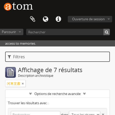
Ouverture de session
Parcourir
access to memories.
Filtres
Affichage de 7 résultats
Description archivistique
河本文書
Options de recherche avancée
Trouver les résultats avec :
dans