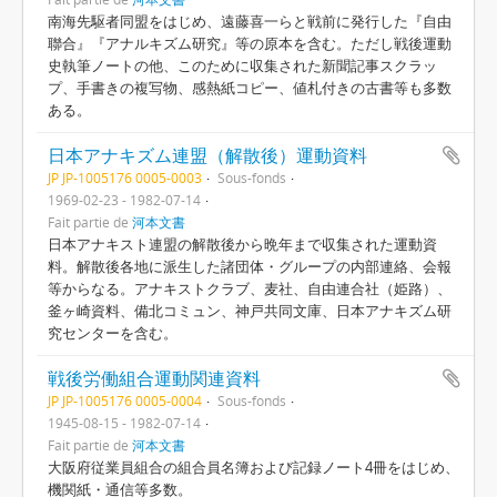
南海先駆者同盟をはじめ、遠藤喜一らと戦前に発行した『自由
聯合』『アナルキズム研究』等の原本を含む。ただし戦後運動
史執筆ノートの他、このために収集された新聞記事スクラッ
プ、手書きの複写物、感熱紙コピー、値札付きの古書等も多数
ある。
日本アナキズム連盟（解散後）運動資料
JP JP-1005176 0005-0003
Sous-fonds
1969-02-23 - 1982-07-14
Fait partie de
河本文書
日本アナキスト連盟の解散後から晩年まで収集された運動資
料。解散後各地に派生した諸団体・グループの内部連絡、会報
等からなる。アナキストクラブ、麦社、自由連合社（姫路）、
釜ヶ崎資料、備北コミュン、神戸共同文庫、日本アナキズム研
究センターを含む。
戦後労働組合運動関連資料
JP JP-1005176 0005-0004
Sous-fonds
1945-08-15 - 1982-07-14
Fait partie de
河本文書
大阪府従業員組合の組合員名簿および記録ノート4冊をはじめ、
機関紙・通信等多数。