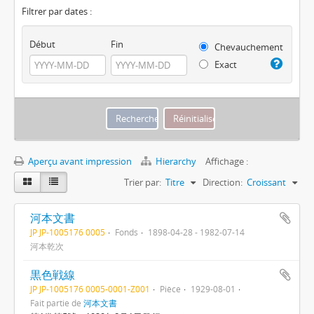
Filtrer par dates :
Début
Fin
Chevauchement
Exact
Aperçu avant impression
Hierarchy
Affichage :
Trier par:
Titre
Direction:
Croissant
河本文書
JP JP-1005176 0005
Fonds
1898-04-28 - 1982-07-14
河本乾次
黒色戦線
JP JP-1005176 0005-0001-Z001
Pièce
1929-08-01
Fait partie de
河本文書