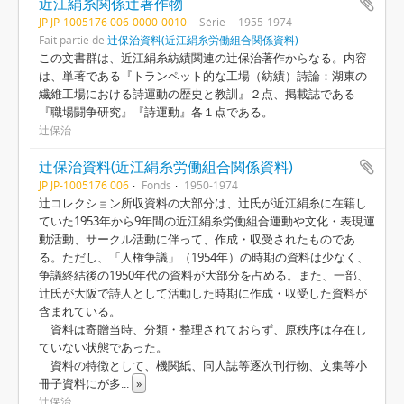
近江絹糸関係辻著作物
JP JP-1005176 006-0000-0010
Série
1955-1974
Fait partie de
辻保治資料(近江絹糸労働組合関係資料)
この文書群は、近江絹糸紡績関連の辻保治著作からなる。内容
は、単著である『トランペット的な工場（紡績）詩論：湖東の
繊維工場における詩運動の歴史と教訓』２点、掲載誌である
『職場闘争研究』『詩運動』各１点である。
辻保治
辻保治資料(近江絹糸労働組合関係資料)
JP JP-1005176 006
Fonds
1950-1974
辻コレクション所収資料の大部分は、辻氏が近江絹糸に在籍し
ていた1953年から9年間の近江絹糸労働組合運動や文化・表現運
動活動、サークル活動に伴って、作成・収受されたものであ
る。ただし、「人権争議」（1954年）の時期の資料は少なく、
争議終結後の1950年代の資料が大部分を占める。また、一部、
辻氏が大阪で詩人として活動した時期に作成・収受した資料が
含まれている。
資料は寄贈当時、分類・整理されておらず、原秩序は存在し
ていない状態であった。
資料の特徴として、機関紙、同人誌等逐次刊行物、文集等小
冊子資料にが多
...
»
辻保治