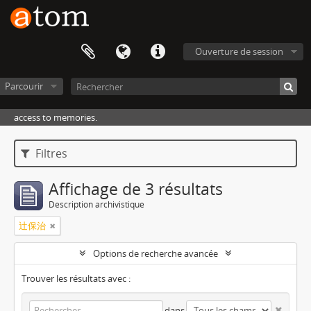
Ouverture de session
Parcourir
access to memories.
Filtres
Affichage de 3 résultats
Description archivistique
辻保治
Options de recherche avancée
Trouver les résultats avec :
dans