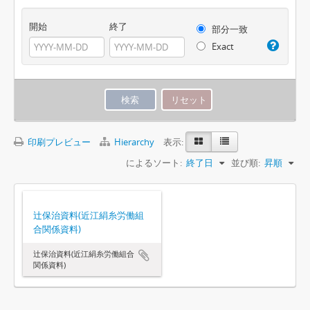
開始
終了
部分一致
Exact
印刷プレビュー
Hierarchy
表示:
によるソート:
終了日
並び順:
昇順
辻保治資料(近江絹糸労働組
合関係資料)
辻保治資料(近江絹糸労働組合
関係資料)