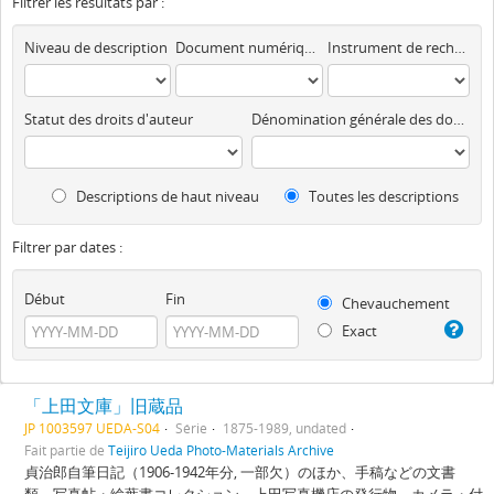
Filtrer les résultats par :
Niveau de description
Document numérique disponible
Instrument de recherche
Statut des droits d'auteur
Dénomination générale des documents
Descriptions de haut niveau
Toutes les descriptions
Filtrer par dates :
Début
Fin
Chevauchement
Exact
「上田文庫」旧蔵品
JP 1003597 UEDA-S04
Série
1875-1989, undated
Fait partie de
Teijiro Ueda Photo-Materials Archive
貞治郎自筆日記（1906-1942年分, 一部欠）のほか、手稿などの文書
類、写真帖・絵葉書コレクション、上田写真機店の発行物、カメラ・付