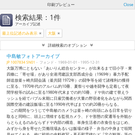
印刷プレビュー
Close
検索結果：1件
アーカイブ記述
最上位記述のみ表示
大阪
詳細検索のオプション
中島敏フォトアーカイブ
JP 1007834 SN01
フォンド
1969-01-01 - 1995-12-31
大阪万博にともない「あいりん総合センター」が出来るまで旧小字・東
四條に「寄せ場」があり全港湾建設支部西成分会（1969年）暴力手配
師追放釜ヶ崎共闘会議（釜共闘 1972年）の闘争等を経て諸権利の獲得
に至る、1970年代のアルバム約10冊、夏祭りや越冬闘争も定着して夜
間学校等の試みに至る1980年代末までの約10冊、ドヤ街の建て替えラ
ッシュを経てバブル末期に日雇労働者が大量の野宿者化をみながら関西
国際空港の建設飯場に至る1990年代半ばまでの約20冊からなる。
この期間をつうじて中島敏のカメラは釜ヶ崎の街頭にみる日常を切り
取ると同時に、頭上に増殖する監視カメラ、ドヤ形態の変遷等を外観か
らとらえるのみならずドヤ内部の構造、単身生活者の衣食住をはじめ、
みずから身を寄せた労働現場あるいは飯場の様子・弁当の中身まで垣間
見せてくれる。他に戦前の史料複写・暮石慰霊碑など『定点観測』等の