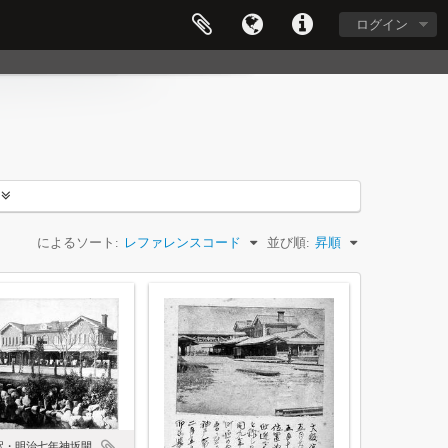
ログイン
によるソート:
レファレンスコード
並び順:
昇順
駅・明治七年神坂開