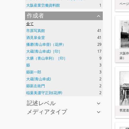
ページ 
大阪産業労働資料館
1
作成者
全て
市原写真館
41
酒見泉金堂
41
播磨(青山幸督)（花押）
29
大蔵(青山幸成)［印］
17
大阪停
大膳（青山幸利）［印］
9
築）
縣
3
縣新一郎
3
大蔵(青山幸成)
2
縣新左衛門
2
稲葉美濃守正則(花押)
2
記述レベル
メディアタイプ
舊渡邉