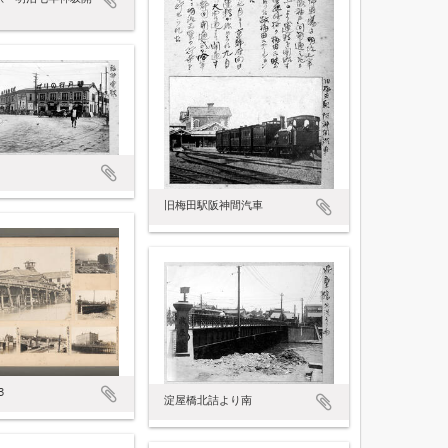
旧梅田駅阪神間汽車
3
淀屋橋北詰より南