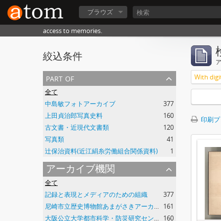
ブラウズ
access to memories.
絞込条件
part of
With digi
全て
中島敏フォトアーカイブ
377
上田貞治郎写真史料
160
印刷プ
古文書・近現代文書類
120
写真類
41
辻保治資料(近江絹糸労働組合関係資料)
1
アーカイブ機関
全て
記録と表現とメディアのための組織
377
尼崎市立歴史博物館あまがさきアーカイブズ
161
大阪公立大学都市科学・防災研究センター
160