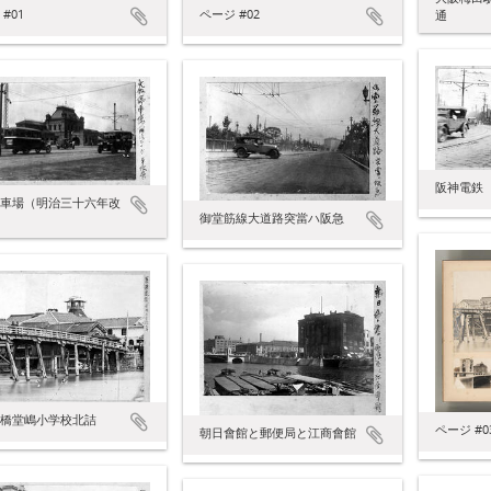
#01
ページ #02
通
阪神電鉄
車場（明治三十六年改
御堂筋線大道路突當ハ阪急
橋堂嶋小学校北詰
ページ #0
朝日會館と郵便局と江商會館