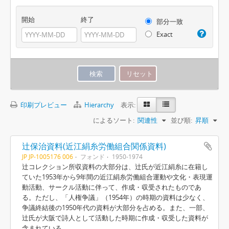
開始
終了
部分一致
Exact
印刷プレビュー
Hierarchy
表示:
によるソート:
関連性
並び順:
昇順
辻保治資料(近江絹糸労働組合関係資料)
JP JP-1005176 006
フォンド
1950-1974
辻コレクション所収資料の大部分は、辻氏が近江絹糸に在籍し
ていた1953年から9年間の近江絹糸労働組合運動や文化・表現運
動活動、サークル活動に伴って、作成・収受されたものであ
る。ただし、「人権争議」（1954年）の時期の資料は少なく、
争議終結後の1950年代の資料が大部分を占める。また、一部、
辻氏が大阪で詩人として活動した時期に作成・収受した資料が
含まれている。