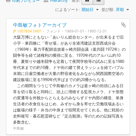
印刷プレビュー
Hierarchy
表示:
によるソート:
開始日
並び順:
昇順
中島敏フォトアーカイブ
JP 1007834 SN01
フォンド
1969-01-01 - 1995-12-31
大阪万博にともない「あいりん総合センター」が出来るまで旧
小字・東四條に「寄せ場」があり全港湾建設支部西成分会
（1969年）暴力手配師追放釜ヶ崎共闘会議（釜共闘 1972年）の
闘争等を経て諸権利の獲得に至る、1970年代のアルバム約10
冊、夏祭りや越冬闘争も定着して夜間学校等の試みに至る1980
年代末までの約10冊、ドヤ街の建て替えラッシュを経てバブル
末期に日雇労働者が大量の野宿者化をみながら関西国際空港の
建設飯場に至る1990年代半ばまでの約20冊からなる。
この期間をつうじて中島敏のカメラは釜ヶ崎の街頭にみる日
常を切り取ると同時に、頭上に増殖する監視カメラ、ドヤ形態
の変遷等を外観からとらえるのみならずドヤ内部の構造、単身
生活者の衣食住をはじめ、みずから身を寄せた労働現場あるい
は飯場の様子・弁当の中身まで垣間見せてくれる。他に戦前の
史料複写・暮石慰霊碑など『定点観測』等のための記録写真を
多数含む。
中島敏