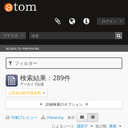
ログイン
ブラウズ
access to memories.
フィルター
検索結果：289件
アーカイブ記述
上田貞治郎写真史料
詳細検索のオプション
印刷プレビュー
Hierarchy
表示:
によるソート:
識別子
並び順:
降順