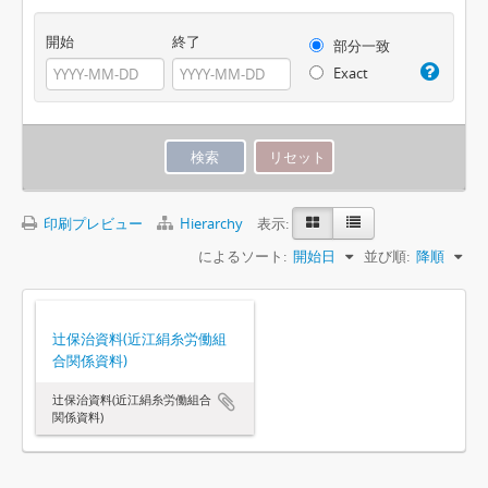
開始
終了
部分一致
Exact
印刷プレビュー
Hierarchy
表示:
によるソート:
開始日
並び順:
降順
辻保治資料(近江絹糸労働組
合関係資料)
辻保治資料(近江絹糸労働組合
関係資料)