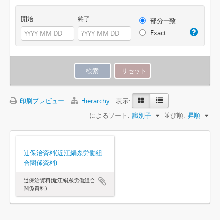
開始
終了
部分一致
Exact
印刷プレビュー
Hierarchy
表示:
によるソート:
識別子
並び順:
昇順
辻保治資料(近江絹糸労働組
合関係資料)
辻保治資料(近江絹糸労働組合
関係資料)