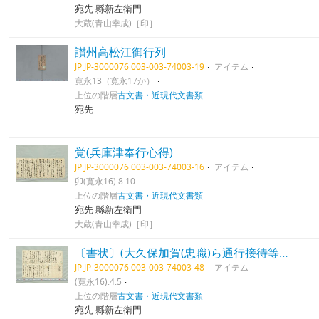
宛先 縣新左衛門
大蔵(青山幸成)［印］
讃州高松江御行列
JP JP-3000076 003-003-74003-19
アイテム
寛永13（寛永17か）
上位の階層
古文書・近現代文書類
宛先
覚(兵庫津奉行心得)
JP JP-3000076 003-003-74003-16
アイテム
卯(寛永16).8.10
上位の階層
古文書・近現代文書類
宛先 縣新左衛門
大蔵(青山幸成)［印］
〔書状〕(大久保加賀(忠職)ら通行接待等につき）
JP JP-3000076 003-003-74003-48
アイテム
(寛永16).4.5
上位の階層
古文書・近現代文書類
宛先 縣新左衛門