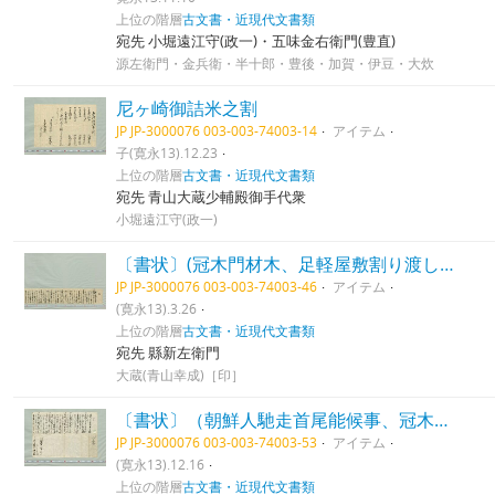
上位の階層
古文書・近現代文書類
宛先 小堀遠江守(政一)・五味金右衛門(豊直)
源左衛門・金兵衛・半十郎・豊後・加賀・伊豆・大炊
尼ヶ崎御詰米之割
JP JP-3000076 003-003-74003-14
アイテム
子(寛永13).12.23
上位の階層
古文書・近現代文書類
宛先 青山大蔵少輔殿御手代衆
小堀遠江守(政一)
〔書状〕(冠木門材木、足軽屋敷割り渡し、生田宮下新田割作等につき）
JP JP-3000076 003-003-74003-46
アイテム
(寛永13).3.26
上位の階層
古文書・近現代文書類
宛先 縣新左衛門
大蔵(青山幸成)［印］
〔書状〕（朝鮮人馳走首尾能候事、冠木門完成等につき）
JP JP-3000076 003-003-74003-53
アイテム
(寛永13).12.16
上位の階層
古文書・近現代文書類