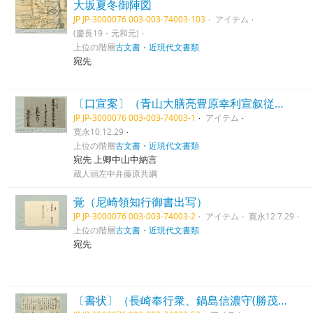
大坂夏冬御陣図
JP JP-3000076 003-003-74003-103
アイテム
(慶長19・元和元)
上位の階層
古文書・近現代文書類
宛先
〔口宣案〕（青山大膳亮豊原幸利宣叙従五位下）
JP JP-3000076 003-003-74003-1
アイテム
寛永10.12.29
上位の階層
古文書・近現代文書類
宛先 上卿中山中納言
蔵人頭左中弁藤原共綱
覚（尼崎領知行御書出写）
JP JP-3000076 003-003-74003-2
アイテム
寛永12.7.29
上位の階層
古文書・近現代文書類
宛先
〔書状〕（長崎奉行衆、鍋島信濃守(勝茂)ら着津、進物につき）