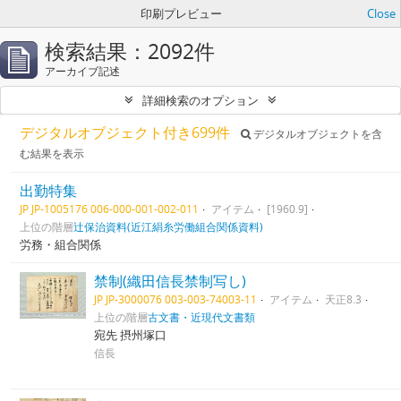
印刷プレビュー
Close
検索結果：2092件
アーカイブ記述
詳細検索のオプション
デジタルオブジェクト付き699件
デジタルオブジェクトを含
む結果を表示
出勤特集
JP JP-1005176 006-000-001-002-011
アイテム
[1960.9]
上位の階層
辻保治資料(近江絹糸労働組合関係資料)
労務・組合関係
禁制(織田信長禁制写し)
JP JP-3000076 003-003-74003-11
アイテム
天正8.3
上位の階層
古文書・近現代文書類
宛先 摂州塚口
信長