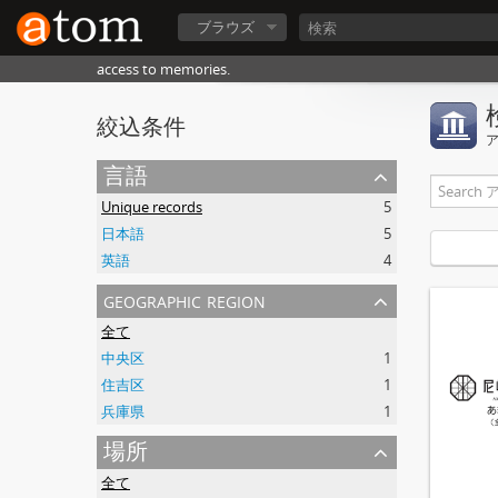
ブラウズ
access to memories.
絞込条件
言語
Unique records
5
日本語
5
英語
4
geographic region
全て
中央区
1
住吉区
1
兵庫県
1
場所
全て