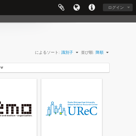
ログイン
によるソート:
識別子
並び順:
降順