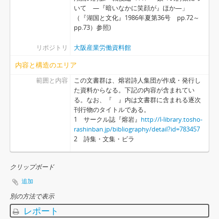
いて ―『暗いなかに笑顔が』ほか―」
[シリーズ] 0000-0011 - 彦根地域以外の労働組合, 1955-[1969]
（『湖国と文化』1986年夏第36号 pp.72～
[シリーズ] 0000-0009 - その他彦根関係, 1957-1962
pp.73）参照)
[シリーズ] 0000-0012 - 彦根地域以外の運動団体・サークル, 1952-1974
[シリーズ] 0000-0013 - 辻個人メモ・手稿, 1957(1点のみ、他不明)
リポジトリ
大阪産業労働資料館
[シリーズ] 0000-0014 - 辻以外個人手稿, 1961
内容と構造のエリア
[シリーズ] 0000-0015 - 図書・新聞, 1950-1974
[アイテム] 逐次刊行物・文集一覧表 1
範囲と内容
この文書群は、熔岩詩人集団が作成・発行し
た資料からなる。下記の内容が含まれてい
る。なお、『 』内は文書群に含まれる逐次
刊行物のタイトルである。
1 サークル誌『熔岩』
http://l-library.tosho-
rashinban.jp/bibliography/detail?id=783457
2 詩集・文集・ビラ
クリップボード
追加
別の方法で表示
レポート