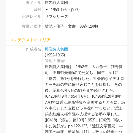
タイトル
熔岩詩人集団
[アイテム] 013 - 熔岩:民衆のうたごえ 28号, 1955.5.8
日付
1953-1962 (作成)
[アイテム] 014 - 熔岩:民衆のうたごえ 30号, 1955.7.25
記述レベル
サブシリーズ
[アイテム] 015 - 熔岩:民衆のうたごえ 31号, 1955.9.6
[アイテム] 016 - 熔岩 32号, 1955.10.15
数量と媒体
雑誌・冊子・文書 38点(29件)
[アイテム] 017 - 熔岩:市民のうたごえ 33号, 1955.11.17
[アイテム] 018 - 熔岩:民衆のうた声 34号, 1956.1.25
コンテクストのエリア
[アイテム] 019 - 熔岩:民衆のうた声 36号, 1956.3.26
作成者名
熔岩詩人集団
[アイテム] 020 - 熔岩 43号, 1957.7.7
(1952-1965)
[アイテム] 021 - 熔岩 53号, 1959.2.5
管理の履歴
熔岩詩人集団は、1952年、大西作平、猪野健
[アイテム] 022 - 熔岩 63号, 1961
司、中川郁夫他5名で発足し、同年、5月に
[アイテム] 023 - 熔岩 64号, 1961.6
「熔岩」第1号を発行した。社会的なイデオロ
[アイテム] 024 - 熔岩 65号, 1961.9
ギーを詩の中に盛り込むことを目指し、その
[アイテム] 025 - 熔岩 66号, 1961.11.10
後、昭和40年6月の81号まで続刊された。
[アイテム] 026 - 熔岩 68号, 1962.4
[C423]第19号(1954年6月)、[C496]第20号(同年
7月)では近江絹糸特集を企画するとともに、詩
[アイテム] 027 - 斗う友のために, [1954.6.10]
を中心とした支援ビラを発行するなど、近江
[アイテム] 028 - 暗いなかに笑顔が, 1955.12.20
絹糸紡績人権争議を支援する姿勢を示した。
[アイテム] 029 - なかの・ふみこ詩集, 1955.9.1
([C418}『熔岩』第10号[1953]、[C427}『暗い
[サブシリーズ] 0002 - その他彦根サークル, 1955-1958
中に笑顔が』pp.122-123,「近江文学百景 ―
[シリーズ] 0000-0010 - 近江絹糸関係辻著作物, 1955-1974
湖国の詩脈・戦後編〈11〉―数々の詩集につ