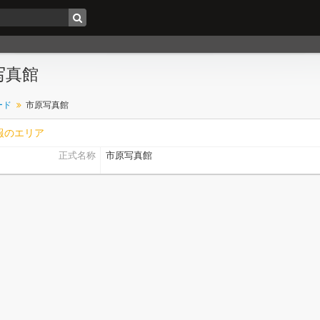
写真館
ード
市原写真館
報のエリア
正式名称
市原写真館