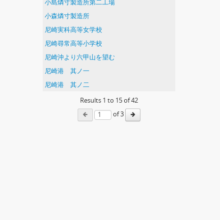
小島燐寸製造所第二工場
小森燐寸製造所
尼崎実科高等女学校
尼崎尋常高等小学校
尼崎沖より六甲山を望む
尼崎港 其ノ一
尼崎港 其ノ二
Results
1
to
15
of 42
of 3