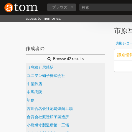
ブラウズ
access to memories.
市原
典拠レコ
作成者の
識別情
Browse 42 results
（省線）尼崎駅
ユニヲン硝子株式会社
中埜酢店
中馬病院
初島
古川合名会社尼崎煉銅工場
合資会社渡邊硝子製造所
小島燐寸製造所第一工場