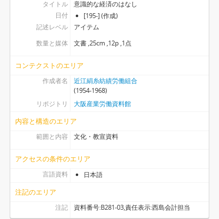
タイトル
意識的な経済のはなし
[アイテム] 399 - 通信員活動の前進のために, [1954]
日付
[195-] (作成)
[アイテム] 400 - 読みやすく、わかりやすい文章を書くために, [1955]
記述レベル
アイテム
[アイテム] 401 - 学習の手引：はじめて学習をする人たちのために, [1956]
[アイテム] 402 - 教育宣伝部長会議のまとめ 昭和32年度第1回, [1957]
数量と媒体
文書 ,25cm ,12p ,1点
[アイテム] 404 - 教文部長會議のまとめ 1956年度第1回, [1956]
[アイテム] 403 - らくがき運動：資料, 1956.7.11
コンテクストのエリア
[アイテム] 405 - 職場新聞代表者会議のまとめ, [1957]
作成者名
近江絹糸紡績労働組合
[アイテム] 406 - 教文部長会議資料・サークル調査結果：部員、サークル員名簿, [1956]
(1954-1968)
[アイテム] 407 - ”らくがき帳運動”について：その経過と成果および今後の問題点：組織の強化と教宣活動の前進のために, 1956.3.1
リポジトリ
大阪産業労働資料館
[アイテム] 408 - 教宣旬報 No.8-1, 1961.5.21
内容と構造のエリア
[アイテム] 409 - 新入生教育のために, [195-]
[アイテム] 410 - みんなのはなしあいのために, [195-]
範囲と内容
文化・教宣資料
[アイテム] 411 - 教宣内報についてアンケート, [1956]
[アイテム] 412 - 第一回教宣部長会議のまとめ, [1958]
アクセスの条件のエリア
[アイテム] 413 - 調査月報 No.5, 1955.5
言語資料
日本語
[アイテム] 414 - 調査月報 No.14, 1956.2
注記のエリア
[アイテム] 415 - なぜ私たちは退職金規定を要求するのか, 1955.12.10
[アイテム] 416 - 退職金要求案, 1956.2.13
注記
資料番号:B281-03,責任表示:西島会計担当
[アイテム] 417 - 退職金規定を私たちの手で作るために：討議資料, 1955.12.14