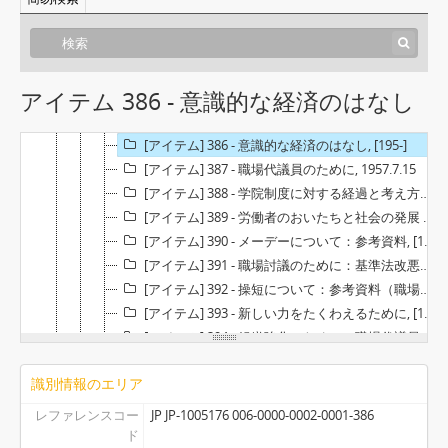
[アイテム] 380 - 近絹 教宣内報 No.5, 1956.9.10
[アイテム] 381 - 近絹 教宣内報 No.6, 1956.10.10
[アイテム] 382 - 近絹 教宣内報 No.7, 1956.12.15
[アイテム] 383 - 近絹 教宣内報 No.8・9号, 1957.2.10
アイテム 386 - 意識的な経済のはなし
[アイテム] 384 - 近絹 教宣内報 No.10号, 1957.3.20
[アイテム] 385 - 労働運動の最近の動向, [195-]
[アイテム] 386 - 意識的な経済のはなし, [195-]
[アイテム] 387 - 職場代議員のために, 1957.7.15
[アイテム] 388 - 学院制度に対する経過と考え方：討議資料, 1961.3.24
[アイテム] 389 - 労働者のおいたちと社会の発展 その２, 1955.5.15
[アイテム] 390 - メーデーについて：参考資料, [1955]
[アイテム] 391 - 職場討議のために：基準法改悪のワルダクミをフンサイしよう, [1955]
[アイテム] 392 - 操短について：参考資料（職場討議資料）, 1955.6.3
[アイテム] 393 - 新しい力をたくわえるために, [1956.11]
[アイテム] 394 - 組織強化のために：職場代議員討議資料, 1957.3
[アイテム] 395 - 教文部長会議のまとめ 第1回, [1955]
識別情報のエリア
[アイテム] 396 - 編集委員会のまとめ 第1回, [1955]
[アイテム] 397 - 編集委員会のまとめ 第2回, [1955]
レファレンスコー
JP JP-1005176 006-0000-0002-0001-386
[アイテム] 398 - 戦后十年労働運動の歩み, [1955?]
ド