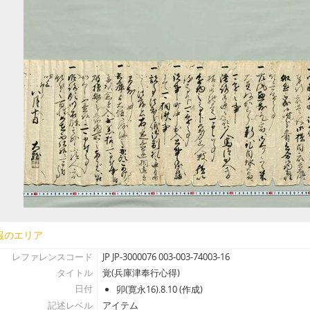
[アイテム] 28-2 - 〔摂州尼崎城絵図〕, (享保初）
[アイテム] 29 - 〔覚〕(尼崎城石垣普請につき), (寛文4）.9.18
[アイテム] 30 - 〔老中奉書〕（尼崎城石垣櫓普請につき）, 寛文4.6.
[アイテム] 31 - 〔老中奉書〕（尼崎城石垣櫓台につき）, 寛文4.8.2
[アイテム] 32 - 入日記（尼崎城米・城普請修復願上等諸帳諸証文目録）
[アイテム] 33 - 中灘大目録（尼崎藩中灘家数・人数・船数）, 宝永
[アイテム] 34 - 〔書状案文〕（縣新左衛門先祖供養につき）, 酉(享和元
[アイテム] 35 - 大坂尼ヶ崎覚（縣氏尼崎墓所・旧宅等）, (文化11)
[アイテム] 36 - 〔全昌寺過去帳記載の縣氏法名書上げ〕, 近世
[アイテム] 37-1 - 〔願書下書〕（八幡宮参詣・先祖墓参につき逗留願
[アイテム] 37-2 - 〔願書下書〕（八幡宮参詣・先祖墓参につき逗留願）
[アイテム] 37-3 - 〔願書下書〕（八幡宮参詣・先祖墓参につき逗留願）
[アイテム] 37-4 - 〔願書控え〕（石清水八幡参詣につき逗留願）, (文化
[アイテム] 38 - 〔書状〕（縣氏先祖繁廣室二百回忌御営料受取等につき）
報のエリア
[アイテム] 39 - 摂州坂本村安養寺境内絵図（写）, (享和3)
レファレンスコード
[アイテム] 40 - 〔書状〕（須磨寺本尊宝物開帳につき）, 丑(元禄10).
JP JP-3000076 003-003-74003-16
タイトル
覚(兵庫津奉行心得)
[アイテム] 41 - 新地女郎身請帳, (安政4写)
日付
卯(寛永16).8.10 (作成)
[アイテム] 42 - 鏡拓本, 欠年
記述レベル
アイテム
[アイテム] 43 - 〔書状〕（兵庫津御通の衆日付帳に付けるべきこと、