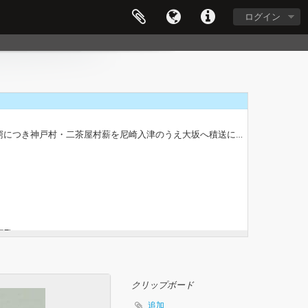
ログイン
1.10
・二茶屋村薪を尼崎入津のうえ大坂へ積送につき), (元禄後期～宝永元頃).3
7)
永12・延宝7)
クリップボード
追加