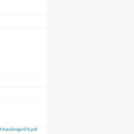
3.10
田割作等につき）, (寛永13).3.26
卯月.朔
16).4.5
請け取るべきにつき）, (寛永後期).卯月.13
8.5
0.6
つき）, (寛永12).10.14
 (寛永13).12.16
.10.19
期）.10.22
0）.2.20
.26
(寛永20).6.14
.8.2
oM/KatoShogo/016.pdf