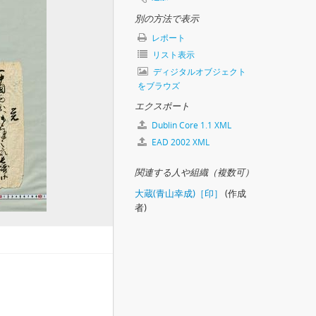
別の方法で表示
レポート
19
リスト表示
7
ディジタルオブジェクト
, 寛文4.8.27
をブラウズ
5
エクスポート
).12.16
Dublin Core 1.1 XML
EAD 2002 XML
）, 文化11.秋
関連する人や組織（複数可）
, (文化11).9
大蔵(青山幸成)［印］
(作成
, (文化11).9
者)
11).9.12
, 未(安政6).10.23
9.11
京極刑部(高和)殿通行につき), （寛永後期).2.13