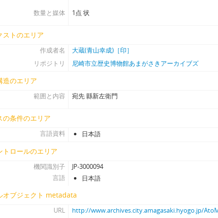
[アイテム] 44 - 〔書状〕(明石へ遣わす関船買取につき), (寛永後期）.
数量と媒体
1点 状
[アイテム] 45 - 〔書状〕(刀・茶壺等の購入につき), (寛永後期).3.20
[アイテム] 46 - 〔書状〕(冠木門材木、足軽屋敷割り渡し、生田宮下新
クストのエリア
[アイテム] 47 - 〔書状〕（指越すべき下木等につき）, (寛永後期).
作成者名
大蔵(青山幸成)［印］
[アイテム] 48 - 〔書状〕(大久保加賀(忠職)ら通行接待等につき）, (寛永
リポジトリ
尼崎市立歴史博物館あまがさきアーカイブズ
[アイテム] 49 - 〔書状〕（兵庫津町年頭・八朔祝儀樽代、奉行として
[アイテム] 50 - 〔書状〕（町年寄召し連れ参るべき由）, (寛永後期).
構造のエリア
[アイテム] 51 - 〔書状〕(兵庫長沢町盗人籠舎につき）, (寛永後期).1
範囲と内容
宛先 縣新左衛門
[アイテム] 52 - 〔書状〕（長崎奉行衆、鍋島信濃守(勝茂)ら着津、進物に
[アイテム] 53 - 〔書状〕（朝鮮人馳走首尾能候事、冠木門完成等につき）,
スの条件のエリア
[アイテム] 54 - 〔書状〕甲蟹遣わすにつき書状, （寛永後期).6.4
言語資料
日本語
[アイテム] 55 - 〔書状〕（切米銀宰領・指引勘定につき）, (寛永後期)
[アイテム] 56 - 〔書状〕（植木の松之丸への植付等につき）, （寛永後
ントロールのエリア
[アイテム] 57 - 〔書状〕（金子渡すことにつき）, (寛永後期).11.23
機関識別子
JP-3000094
[アイテム] 58 - 〔書状〕（大蔵様死去、諷経無用等につき）, （寛永2
言語
日本語
[アイテム] 59 - 〔書状〕（きりしたん穿鑿のこと等につき）, 近世.5
オブジェクト metadata
[アイテム] 60 - 〔書状〕（朝鮮人馳走首尾能相済み出船の由満足の旨）, 
[アイテム] 61 - 〔書状〕（朝鮮信使馳走・帰国支度につき）, (寛永20)
URL
http://www.archives.city.amagasaki.hyogo.jp/At