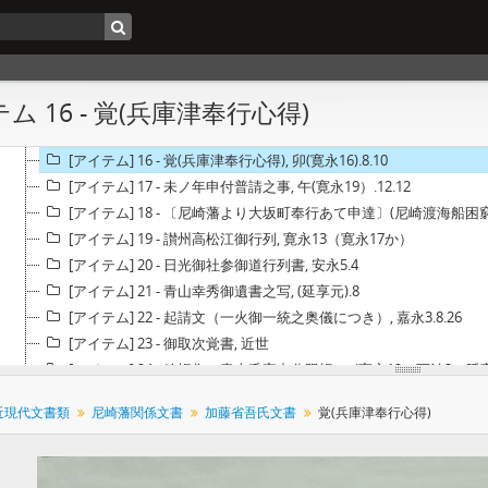
[アイテム] 12-1 - 定(尼崎藩触）, 寛永12.9.25
[アイテム] 12-2 - 定(尼崎藩触）, 寛永12.9.25
[アイテム] 12-3 - 定(きりしたんの処置につき触), 承応3.正
[アイテム] 13 - 覚(播州龍野代官所年貢米の尼崎城詰につき), 寛永13.1
ム 16 - 覚(兵庫津奉行心得)
[アイテム] 14 - 尼ヶ崎御詰米之割, 子(寛永13).12.23
[アイテム] 15 - 定役之事(青山幸成定役御定書), (寛永)
[アイテム] 16 - 覚(兵庫津奉行心得), 卯(寛永16).8.10
[アイテム] 17 - 未ノ年申付普請之事, 午(寛永19）.12.12
[アイテム] 18 - 〔尼崎藩より大坂町奉行あて申達〕(尼崎渡海船困窮につき神戸村
[アイテム] 19 - 讃州高松江御行列, 寛永13（寛永17か）
[アイテム] 20 - 日光御社参御道行列書, 安永5.4
[アイテム] 21 - 青山幸秀御遺書之写, (延享元).8
[アイテム] 22 - 起請文（一火御一統之奥儀につき）, 嘉永3.8.26
[アイテム] 23 - 御取次覚書, 近世
[アイテム] 24 - 給帳集（青山氏家中分限帳）, (寛永12・万治3・延宝
[アイテム] 25 - 〔寛永12年青山御家中分限帳・延宝7年組定〕, (寛
近現代文書類
尼崎藩関係文書
加藤省吾氏文書
覚(兵庫津奉行心得)
[アイテム] 26 - 分限帳（青山家中分限帳）, 享保10.正
[アイテム] 27 - 縣新左衛門繁能御役替覚書, (元禄元～享保）
[アイテム] 28-1 - 〔摂州尼崎城絵図〕, 近世