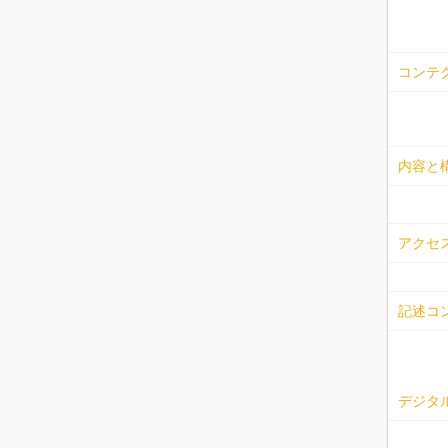
コンテ
内容と
アクセ
記述コ
デジタル