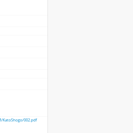
7
, 寛文4.8.27
5
).12.16
）, 文化11.秋
, (文化11).9
, (文化11).9
11).9.12
, 未(安政6).10.23
9.11
京極刑部(高和)殿通行につき), （寛永後期).2.13
3.10
oM/KatoShogo/002.pdf