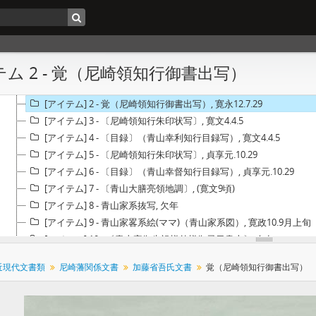
003 - 古文書・近現代文書類
003 - 尼崎藩関係文書
ム 2 - 覚（尼崎領知行御書出写）
[フォンド] 74003 - 加藤省吾氏文書, 天正8年～昭和34年
[アイテム] 1 - 〔口宣案〕（青山大膳亮豊原幸利宣叙従五位下）, 寛永1
[アイテム] 2 - 覚（尼崎領知行御書出写）, 寛永12.7.29
[アイテム] 3 - 〔尼崎領知行朱印状写〕, 寛文4.4.5
[アイテム] 4 - 〔目録〕（青山幸利知行目録写）, 寛文4.4.5
[アイテム] 5 - 〔尼崎領知行朱印状写〕, 貞享元.10.29
[アイテム] 6 - 〔目録〕（青山幸督知行目録写）, 貞享元.10.29
[アイテム] 7 - 〔青山大膳亮領地調〕, (寛文9頃)
[アイテム] 8 - 青山家系抜写, 欠年
[アイテム] 9 - 青山家畧系絵(ママ)（青山家系図）, 寛政10.9月上旬
[アイテム] 10 - 〔青山家御先祖様外様御忌日書上〕, 欠年
[アイテム] 11 - 禁制(織田信長禁制写し), 天正8.3
近現代文書類
尼崎藩関係文書
加藤省吾氏文書
覚（尼崎領知行御書出写）
[アイテム] 12-1 - 定(尼崎藩触）, 寛永12.9.25
[アイテム] 12-2 - 定(尼崎藩触）, 寛永12.9.25
[アイテム] 12-3 - 定(きりしたんの処置につき触), 承応3.正