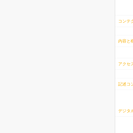
コンテ
内容と
アクセ
記述コ
デジタル