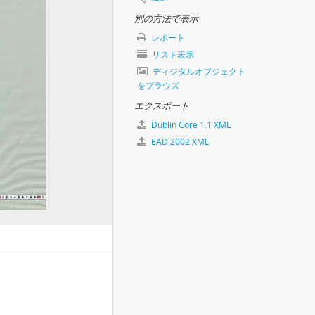
1.10
別の方法で表示
レポート
リスト表示
ディジタルオブジェクト
をブラウズ
・二茶屋村薪を尼崎入津のうえ大坂へ積送につき), (元禄後期～宝永元頃).3
エクスポート
Dublin Core 1.1 XML
EAD 2002 XML
7)
永12・延宝7)
19