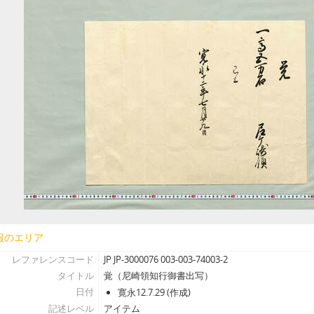
[アイテム] 13 - 覚(播州龍野代官所年貢米の尼崎城詰につき), 寛永13.1
[アイテム] 14 - 尼ヶ崎御詰米之割, 子(寛永13).12.23
[アイテム] 15 - 定役之事(青山幸成定役御定書), (寛永)
[アイテム] 16 - 覚(兵庫津奉行心得), 卯(寛永16).8.10
[アイテム] 17 - 未ノ年申付普請之事, 午(寛永19）.12.12
[アイテム] 18 - 〔尼崎藩より大坂町奉行あて申達〕(尼崎渡海船困窮につき神戸村
[アイテム] 19 - 讃州高松江御行列, 寛永13（寛永17か）
[アイテム] 20 - 日光御社参御道行列書, 安永5.4
[アイテム] 21 - 青山幸秀御遺書之写, (延享元).8
[アイテム] 22 - 起請文（一火御一統之奥儀につき）, 嘉永3.8.26
[アイテム] 23 - 御取次覚書, 近世
[アイテム] 24 - 給帳集（青山氏家中分限帳）, (寛永12・万治3・延宝
[アイテム] 25 - 〔寛永12年青山御家中分限帳・延宝7年組定〕, (寛
[アイテム] 26 - 分限帳（青山家中分限帳）, 享保10.正
報のエリア
[アイテム] 27 - 縣新左衛門繁能御役替覚書, (元禄元～享保）
レファレンスコード
JP JP-3000076 003-003-74003-2
[アイテム] 28-1 - 〔摂州尼崎城絵図〕, 近世
タイトル
覚（尼崎領知行御書出写）
[アイテム] 28-2 - 〔摂州尼崎城絵図〕, (享保初）
日付
寛永12.7.29 (作成)
[アイテム] 29 - 〔覚〕(尼崎城石垣普請につき), (寛文4）.9.18
記述レベル
アイテム
[アイテム] 30 - 〔老中奉書〕（尼崎城石垣櫓普請につき）, 寛文4.6.