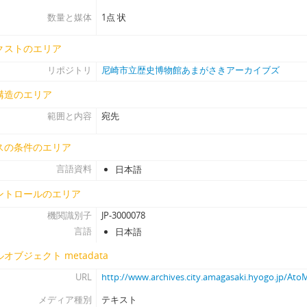
[アイテム] 31 - 〔老中奉書〕（尼崎城石垣櫓台につき）, 寛文4.8.2
数量と媒体
1点 状
[アイテム] 32 - 入日記（尼崎城米・城普請修復願上等諸帳諸証文目録）
[アイテム] 33 - 中灘大目録（尼崎藩中灘家数・人数・船数）, 宝永
クストのエリア
[アイテム] 34 - 〔書状案文〕（縣新左衛門先祖供養につき）, 酉(享和元
リポジトリ
尼崎市立歴史博物館あまがさきアーカイブズ
[アイテム] 35 - 大坂尼ヶ崎覚（縣氏尼崎墓所・旧宅等）, (文化11)
構造のエリア
[アイテム] 36 - 〔全昌寺過去帳記載の縣氏法名書上げ〕, 近世
[アイテム] 37-1 - 〔願書下書〕（八幡宮参詣・先祖墓参につき逗留願
範囲と内容
宛先
[アイテム] 37-2 - 〔願書下書〕（八幡宮参詣・先祖墓参につき逗留願）
[アイテム] 37-3 - 〔願書下書〕（八幡宮参詣・先祖墓参につき逗留願）
スの条件のエリア
[アイテム] 37-4 - 〔願書控え〕（石清水八幡参詣につき逗留願）, (文化
言語資料
日本語
[アイテム] 38 - 〔書状〕（縣氏先祖繁廣室二百回忌御営料受取等につき）
ントロールのエリア
[アイテム] 39 - 摂州坂本村安養寺境内絵図（写）, (享和3)
[アイテム] 40 - 〔書状〕（須磨寺本尊宝物開帳につき）, 丑(元禄10).
機関識別子
JP-3000078
[アイテム] 41 - 新地女郎身請帳, (安政4写)
言語
日本語
[アイテム] 42 - 鏡拓本, 欠年
オブジェクト metadata
[アイテム] 43 - 〔書状〕（兵庫津御通の衆日付帳に付けるべきこと、
[アイテム] 44 - 〔書状〕(明石へ遣わす関船買取につき), (寛永後期）.
URL
http://www.archives.city.amagasaki.hyogo.jp/At
[アイテム] 45 - 〔書状〕(刀・茶壺等の購入につき), (寛永後期).3.20
メディア種別
テキスト