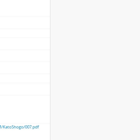
）, 文化11.秋
, (文化11).9
, (文化11).9
11).9.12
, 未(安政6).10.23
9.11
京極刑部(高和)殿通行につき), （寛永後期).2.13
3.10
田割作等につき）, (寛永13).3.26
卯月.朔
16).4.5
請け取るべきにつき）, (寛永後期).卯月.13
oM/KatoShogo/007.pdf
8.5