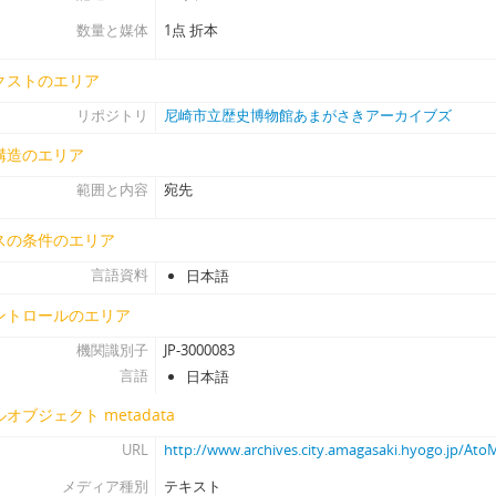
[アイテム] 36 - 〔全昌寺過去帳記載の縣氏法名書上げ〕, 近世
数量と媒体
1点 折本
[アイテム] 37-1 - 〔願書下書〕（八幡宮参詣・先祖墓参につき逗留願
[アイテム] 37-2 - 〔願書下書〕（八幡宮参詣・先祖墓参につき逗留願）
クストのエリア
[アイテム] 37-3 - 〔願書下書〕（八幡宮参詣・先祖墓参につき逗留願）
リポジトリ
尼崎市立歴史博物館あまがさきアーカイブズ
[アイテム] 37-4 - 〔願書控え〕（石清水八幡参詣につき逗留願）, (文化
構造のエリア
[アイテム] 38 - 〔書状〕（縣氏先祖繁廣室二百回忌御営料受取等につき）
[アイテム] 39 - 摂州坂本村安養寺境内絵図（写）, (享和3)
範囲と内容
宛先
[アイテム] 40 - 〔書状〕（須磨寺本尊宝物開帳につき）, 丑(元禄10).
[アイテム] 41 - 新地女郎身請帳, (安政4写)
スの条件のエリア
[アイテム] 42 - 鏡拓本, 欠年
言語資料
日本語
[アイテム] 43 - 〔書状〕（兵庫津御通の衆日付帳に付けるべきこと、
[アイテム] 44 - 〔書状〕(明石へ遣わす関船買取につき), (寛永後期）.
ントロールのエリア
[アイテム] 45 - 〔書状〕(刀・茶壺等の購入につき), (寛永後期).3.20
機関識別子
JP-3000083
[アイテム] 46 - 〔書状〕(冠木門材木、足軽屋敷割り渡し、生田宮下新
言語
日本語
[アイテム] 47 - 〔書状〕（指越すべき下木等につき）, (寛永後期).
オブジェクト metadata
[アイテム] 48 - 〔書状〕(大久保加賀(忠職)ら通行接待等につき）, (寛永
[アイテム] 49 - 〔書状〕（兵庫津町年頭・八朔祝儀樽代、奉行として
URL
http://www.archives.city.amagasaki.hyogo.jp/At
[アイテム] 50 - 〔書状〕（町年寄召し連れ参るべき由）, (寛永後期).
メディア種別
テキスト