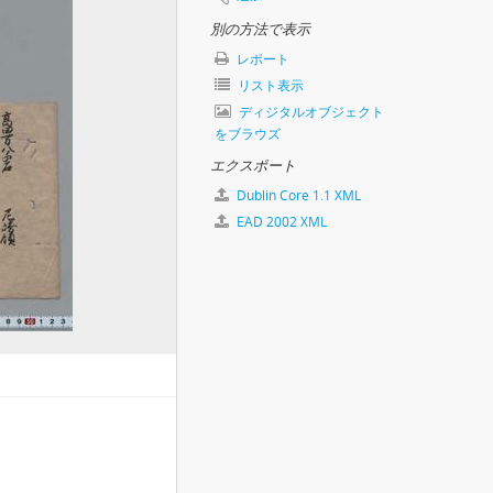
・二茶屋村薪を尼崎入津のうえ大坂へ積送につき), (元禄後期～宝永元頃).3
別の方法で表示
レポート
リスト表示
ディジタルオブジェクト
をブラウズ
エクスポート
7)
Dublin Core 1.1 XML
永12・延宝7)
EAD 2002 XML
19
7
, 寛文4.8.27
5
).12.16