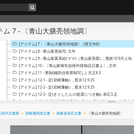
[アイテム] 1 - 〔口宣案〕（青山大膳亮豊原幸利宣叙従五位下）, 寛永1
[アイテム] 2 - 覚（尼崎領知行御書出写）, 寛永12.7.29
[アイテム] 3 - 〔尼崎領知行朱印状写〕, 寛文4.4.5
[アイテム] 4 - 〔目録〕（青山幸利知行目録写）, 寛文4.4.5
ム 7 - 〔青山大膳亮領地調〕
[アイテム] 5 - 〔尼崎領知行朱印状写〕, 貞享元.10.29
[アイテム] 6 - 〔目録〕（青山幸督知行目録写）, 貞享元.10.29
[アイテム] 7 - 〔青山大膳亮領地調〕, (寛文9頃)
[アイテム] 8 - 青山家系抜写, 欠年
[アイテム] 9 - 青山家畧系絵(ママ)（青山家系図）, 寛政10.9月上旬
[アイテム] 10 - 〔青山家御先祖様外様御忌日書上〕, 欠年
[アイテム] 11 - 禁制(織田信長禁制写し), 天正8.3
[アイテム] 12-1 - 定(尼崎藩触）, 寛永12.9.25
[アイテム] 12-2 - 定(尼崎藩触）, 寛永12.9.25
[アイテム] 12-3 - 定(きりしたんの処置につき触), 承応3.正
[アイテム] 13 - 覚(播州龍野代官所年貢米の尼崎城詰につき), 寛永13.1
[アイテム] 14 - 尼ヶ崎御詰米之割, 子(寛永13).12.23
近現代文書類
尼崎藩関係文書
加藤省吾氏文書
〔青山大膳亮領地調〕
[アイテム] 15 - 定役之事(青山幸成定役御定書), (寛永)
[アイテム] 16 - 覚(兵庫津奉行心得), 卯(寛永16).8.10
[アイテム] 17 - 未ノ年申付普請之事, 午(寛永19）.12.12