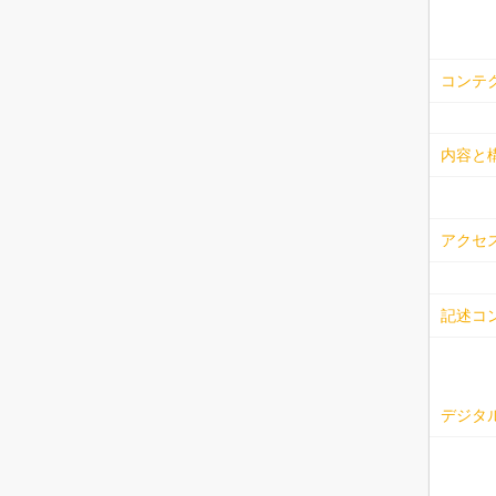
コンテ
内容と
アクセ
記述コ
デジタル