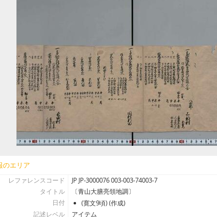
[アイテム] 18 - 〔尼崎藩より大坂町奉行あて申達〕(尼崎渡海船困窮につき神戸村
[アイテム] 19 - 讃州高松江御行列, 寛永13（寛永17か）
[アイテム] 20 - 日光御社参御道行列書, 安永5.4
[アイテム] 21 - 青山幸秀御遺書之写, (延享元).8
[アイテム] 22 - 起請文（一火御一統之奥儀につき）, 嘉永3.8.26
[アイテム] 23 - 御取次覚書, 近世
[アイテム] 24 - 給帳集（青山氏家中分限帳）, (寛永12・万治3・延宝
[アイテム] 25 - 〔寛永12年青山御家中分限帳・延宝7年組定〕, (寛
[アイテム] 26 - 分限帳（青山家中分限帳）, 享保10.正
[アイテム] 27 - 縣新左衛門繁能御役替覚書, (元禄元～享保）
[アイテム] 28-1 - 〔摂州尼崎城絵図〕, 近世
[アイテム] 28-2 - 〔摂州尼崎城絵図〕, (享保初）
[アイテム] 29 - 〔覚〕(尼崎城石垣普請につき), (寛文4）.9.18
[アイテム] 30 - 〔老中奉書〕（尼崎城石垣櫓普請につき）, 寛文4.6.
報のエリア
[アイテム] 31 - 〔老中奉書〕（尼崎城石垣櫓台につき）, 寛文4.8.2
[アイテム] 32 - 入日記（尼崎城米・城普請修復願上等諸帳諸証文目録）
レファレンスコード
JP JP-3000076 003-003-74003-7
[アイテム] 33 - 中灘大目録（尼崎藩中灘家数・人数・船数）, 宝永
タイトル
〔青山大膳亮領地調〕
日付
[アイテム] 34 - 〔書状案文〕（縣新左衛門先祖供養につき）, 酉(享和元
(寛文9頃) (作成)
記述レベル
アイテム
[アイテム] 35 - 大坂尼ヶ崎覚（縣氏尼崎墓所・旧宅等）, (文化11)