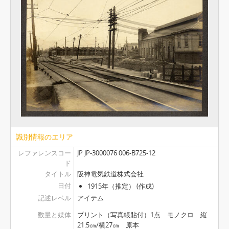
[アイテム] 25 - 尼崎港 其ノ一, 1915年（推定）
[アイテム] 26 - 尼崎瓦斯株式会社, 1915年（推定）
[アイテム] 27 - 合資会社渡邊硝子製造所, 1915年（推定）
[アイテム] 28 - 尼崎港 其ノ二, 1915年（推定）
[アイテム] 29 - ユニヲン硝子株式会社, 1915年（推定）
[アイテム] 30 - 小森燐寸製造所, 1915年（推定）
[アイテム] 31 - 蓬川の松林, 1915年（推定）
[アイテム] 32 - 小島燐寸製造所第一工場 , 1915年（推定）
[アイテム] 33 - 小島燐寸製造所第二工場 , 1915年（推定）
[アイテム] 34 - 中埜酢店, 1915年（推定）
[アイテム] 35 - 中馬病院, 1915年（推定）
識別情報のエリア
[アイテム] 36 - 貴布禰神社, 1915年（推定）
[アイテム] 37 - 桜井神社, 1915年（推定）
レファレンスコー
JP JP-3000076 006-B725-12
ド
[アイテム] 38 - 本興寺, 1915年（推定）
タイトル
阪神電気鉄道株式会社
[アイテム] 39 - 本興寺開山堂（特別保護建造物）, 1915年（推定）
日付
1915年（推定） (作成)
[アイテム] 40 - 本興寺三光堂（特別保護建造物）, 1915年（推定）
記述レベル
アイテム
[アイテム] 41 - 長遠寺, 1915年（推定）
数量と媒体
プリント（写真帳貼付）1点 モノクロ 縦
21.5㎝/横27㎝ 原本