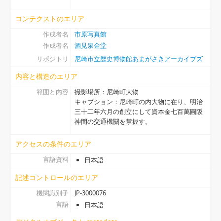
コンテクストのエリア
作成者名
市原写真館
作成者名
酒見泉金堂
リポジトリ
尼崎市立歴史博物館あまがさきアーカイブズ
内容と構造のエリア
範囲と内容
撮影場所：尼崎町大物
キャプション：尼崎町の内大物に在り、明治
三十二年六月の創立にして資本金七百萬圓阪
神間の交通機關を掌握す。
アクセスの条件のエリア
言語資料
日本語
記述コントロールのエリア
機関識別子
JP-3000076
言語
日本語