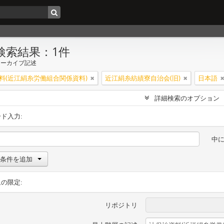
検索結果：1件
アーカイブ記述
料(近江絹糸労働組合関係資料)
近江絹糸紡績寮自治会(旧)
日本語
詳細検索のオプション
ド入力:
中
条件を追加
の限定:
リポジトリ