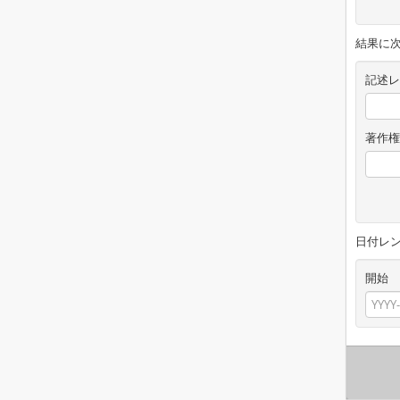
結果に
記述レ
著作権
日付レ
開始