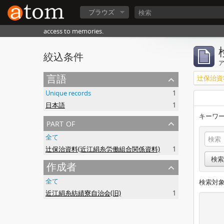
ブラウズ
access to memories.
絞込条件
言語
辻保治資
Unique records
1
日本語
1
キーワー
part of
全て
辻保治資料(近江絹糸労働組合関係資料)
1
検索
作成者
全て
検索対象
近江絹糸紡績寮自治会(旧)
1