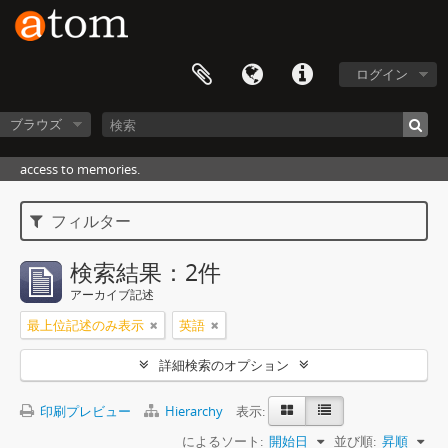
ログイン
ブラウズ
access to memories.
フィルター
検索結果：2件
アーカイブ記述
最上位記述のみ表示
英語
詳細検索のオプション
印刷プレビュー
Hierarchy
表示:
によるソート:
開始日
並び順:
昇順