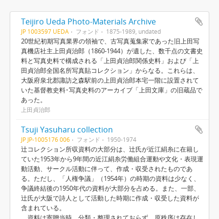
Teijiro Ueda Photo-Materials Archive
JP 1003597 UEDA
フォンド
1875-1989, undated
20世紀初期写真業界の領袖で、古写真蒐集家であった旧上田写
真機店社主上田貞治郎（1860-1944）が遺した、数千点の文書史
料と写真史料で構成される「上田貞治郎関係史料」および「上
田貞治郎全国名所写真貼コレクション」からなる。これらは、
大阪府泉北郡諏訪之森駅前の上田貞治郎本宅一階に設置されて
いた基督教史料･写真史料のアーカイブ「上田文庫」の旧蔵品で
あった。
上田貞治郎
Tsuji Yasuharu collection
JP JP-1005176 006
フォンド
1950-1974
辻コレクション所収資料の大部分は、辻氏が近江絹糸に在籍し
ていた1953年から9年間の近江絹糸労働組合運動や文化・表現運
動活動、サークル活動に伴って、作成・収受されたものであ
る。ただし、「人権争議」（1954年）の時期の資料は少なく、
争議終結後の1950年代の資料が大部分を占める。また、一部、
辻氏が大阪で詩人として活動した時期に作成・収受した資料が
含まれている。
資料は寄贈当時、分類・整理されておらず、原秩序は存在し