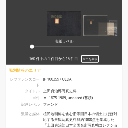
表紙ラベル
160 件中の 1 件目から15 件目
全てを表示
識別情報のエリア
レファレンスコー
JP 1003597 UEDA
ド
タイトル
上田貞治郎写真史料
日付
1875-1989, undated (蓄積)
記述レベル
フォンド
数量と媒体
植民地朝鮮を含む旧帝国日本の領土にほぼ対
応する景観写真史料群約1800点を集成した
「上田貞治郎日本全国名所写真帖コレクショ