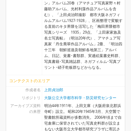
ン」アルバム20巻（アマチュア写真家野々村
藤助アルバム、光村利藻作品アルバムを含
む）、「上田貞治郎撮影 都市大阪ネガフィ
ルムアルバム1927-1928」、区画整理で変貌す
る直前のキタ界隈を活写した「梅田界隈都市
写真シリーズ 1935」29点、「上田家家族及
名士写真帖」（明治20年代）、アマチュア写
真家「丹生喬翠作品アルバム」2冊、「明治四
十三年 朝鮮巡遊及朝鮮各地第三」アルバ
ム、日記、覚書･書類群、実逓絵葉書史料群、
写真書籍･写真雑誌群、ネガフィルム･写真プ
リント･硝子乾板群などからなる。
コンテクストのエリア
作成者名
上田貞治郎
リポジトリ
大阪公立大学都市科学・防災研究センター
アーカイブズ資料
明治44年1911年、上田文庫（大阪府泉北郡浜
の来歴
寺町）設立。 昭和20年1945年3月、大空襲で
聖書館所蔵資料が多数消失。 2006年頃まで自
宅倉庫に保管されていた写真史料群が設立ま
もない大阪市立大学都市研究プラザに寄託さ