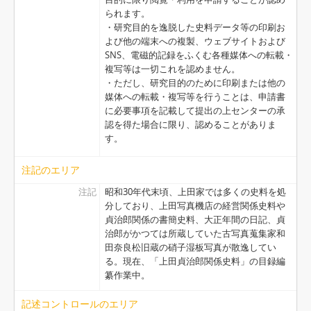
られます。
・研究目的を逸脱した史料データ等の印刷お
よび他の端末への複製、ウェブサイトおよび
SNS、電磁的記録をふくむ各種媒体への転載・
複写等は一切これを認めません。
・ただし、研究目的のために印刷または他の
媒体への転載・複写等を行うことは、申請書
に必要事項を記載して提出の上センターの承
認を得た場合に限り、認めることがありま
す。
注記のエリア
注記
昭和30年代末頃、上田家では多くの史料を処
分しており、上田写真機店の経営関係史料や
貞治郎関係の書簡史料、大正年間の日記、貞
治郎がかつては所蔵していた古写真蒐集家和
田奈良松旧蔵の硝子湿板写真が散逸してい
る。現在、「上田貞治郎関係史料」の目録編
纂作業中。
記述コントロールのエリア