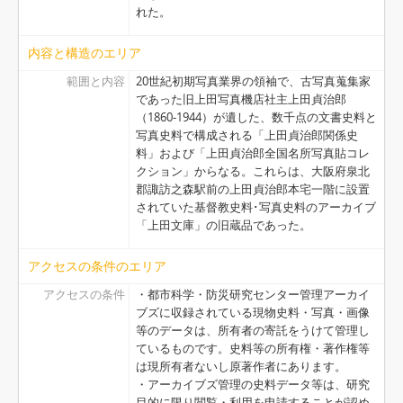
れた。
内容と構造のエリア
範囲と内容
20世紀初期写真業界の領袖で、古写真蒐集家
であった旧上田写真機店社主上田貞治郎
（1860-1944）が遺した、数千点の文書史料と
写真史料で構成される「上田貞治郎関係史
料」および「上田貞治郎全国名所写真貼コレ
クション」からなる。これらは、大阪府泉北
郡諏訪之森駅前の上田貞治郎本宅一階に設置
されていた基督教史料･写真史料のアーカイブ
「上田文庫」の旧蔵品であった。
アクセスの条件のエリア
アクセスの条件
・都市科学・防災研究センター管理アーカイ
ブズに収録されている現物史料・写真・画像
等のデータは、所有者の寄託をうけて管理し
ているものです。史料等の所有権・著作権等
は現所有者ないし原著作者にあります。
・アーカイブズ管理の史料データ等は、研究
目的に限り閲覧・利用を申請することが認め