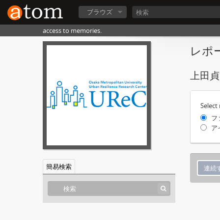
ブラウズ
access to memories.
レポ
上田貞
Select
フ
ア
簡易検索