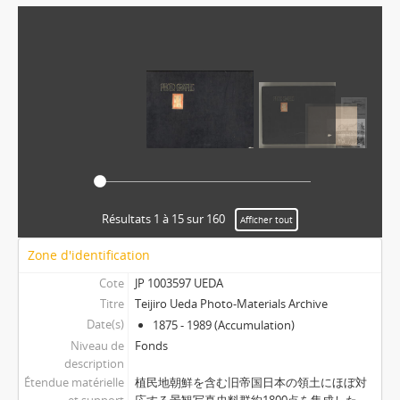
Résultats 1 à 15 sur 160
Afficher tout
Zone d'identification
Cote
JP 1003597 UEDA
Titre
Teijiro Ueda Photo-Materials Archive
Date(s)
1875 - 1989 (Accumulation)
Niveau de
Fonds
description
Étendue matérielle
植民地朝鮮を含む旧帝国日本の領土にほぼ対