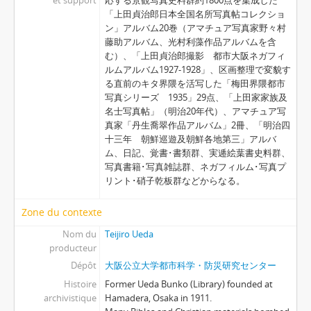
et support
応する景観写真史料群約1800点を集成した
「上田貞治郎日本全国名所写真帖コレクショ
ン」アルバム20巻（アマチュア写真家野々村
藤助アルバム、光村利藻作品アルバムを含
む）、「上田貞治郎撮影 都市大阪ネガフィ
ルムアルバム1927-1928」、区画整理で変貌す
る直前のキタ界隈を活写した「梅田界隈都市
写真シリーズ 1935」29点、「上田家家族及
名士写真帖」（明治20年代）、アマチュア写
真家「丹生喬翠作品アルバム」2冊、「明治四
十三年 朝鮮巡遊及朝鮮各地第三」アルバ
ム、日記、覚書･書類群、実逓絵葉書史料群、
写真書籍･写真雑誌群、ネガフィルム･写真プ
リント･硝子乾板群などからなる。
Zone du contexte
Nom du
Teijiro Ueda
producteur
Dépôt
大阪公立大学都市科学・防災研究センター
Histoire
Former Ueda Bunko (Library) founded at
archivistique
Hamadera, Osaka in 1911.