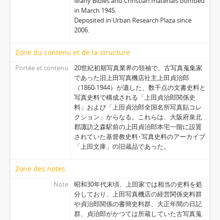
Many Bibles and Christian materials bombed
in March 1945.
Deposited in Urban Research Plaza since
2006.
Zone du contenu et de la structure
Portée et contenu
20世紀初期写真業界の領袖で、古写真蒐集家
であった旧上田写真機店社主上田貞治郎
（1860-1944）が遺した、数千点の文書史料と
写真史料で構成される「上田貞治郎関係史
料」および「上田貞治郎全国名所写真貼コレ
クション」からなる。これらは、大阪府泉北
郡諏訪之森駅前の上田貞治郎本宅一階に設置
されていた基督教史料･写真史料のアーカイブ
「上田文庫」の旧蔵品であった。
Zone des notes
Note
昭和30年代末頃、上田家では相当の史料を処
分しており、上田写真機店の経営関係史料群
や貞治郎関係の書簡史料群、大正年間の日記
群、貞治郎がかつては所蔵していた古写真蒐