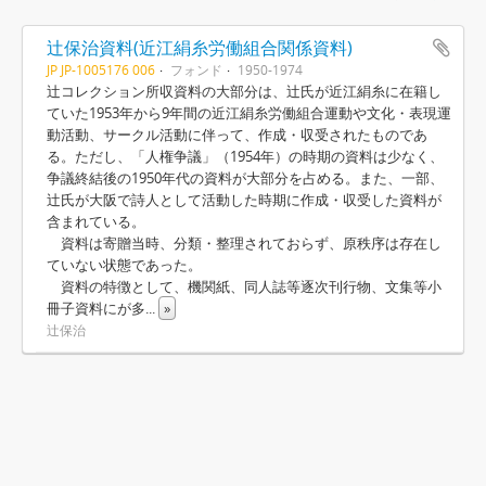
辻保治資料(近江絹糸労働組合関係資料)
JP JP-1005176 006
フォンド
1950-1974
辻コレクション所収資料の大部分は、辻氏が近江絹糸に在籍し
ていた1953年から9年間の近江絹糸労働組合運動や文化・表現運
動活動、サークル活動に伴って、作成・収受されたものであ
る。ただし、「人権争議」（1954年）の時期の資料は少なく、
争議終結後の1950年代の資料が大部分を占める。また、一部、
辻氏が大阪で詩人として活動した時期に作成・収受した資料が
含まれている。
資料は寄贈当時、分類・整理されておらず、原秩序は存在し
ていない状態であった。
資料の特徴として、機関紙、同人誌等逐次刊行物、文集等小
冊子資料にが多
...
»
辻保治