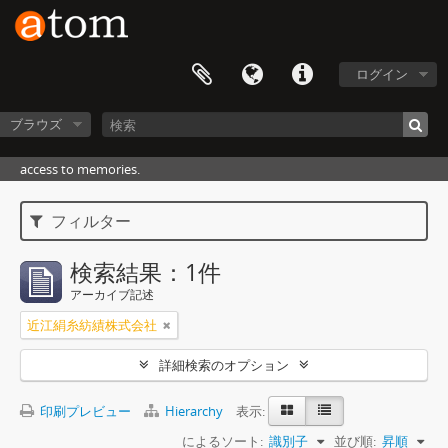
ログイン
ブラウズ
access to memories.
フィルター
検索結果：1件
アーカイブ記述
近江絹糸紡績株式会社
詳細検索のオプション
印刷プレビュー
Hierarchy
表示:
によるソート:
識別子
並び順:
昇順