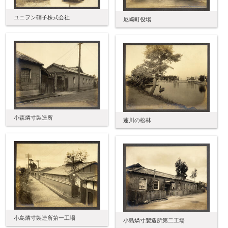
ユニヲン硝子株式会社
尼崎町役場
小森燐寸製造所
蓬川の松林
小島燐寸製造所第一工場
小島燐寸製造所第二工場