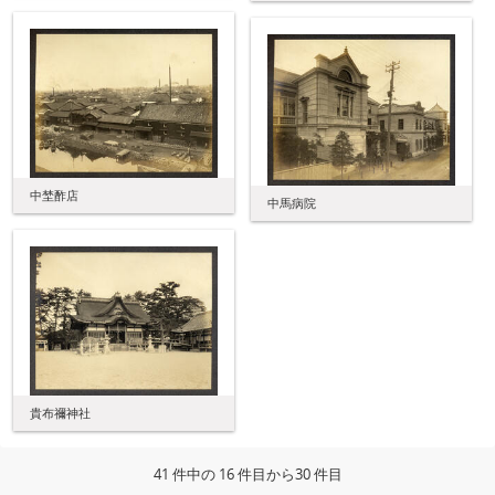
中埜酢店
中馬病院
貴布禰神社
41 件中の 16 件目から30 件目