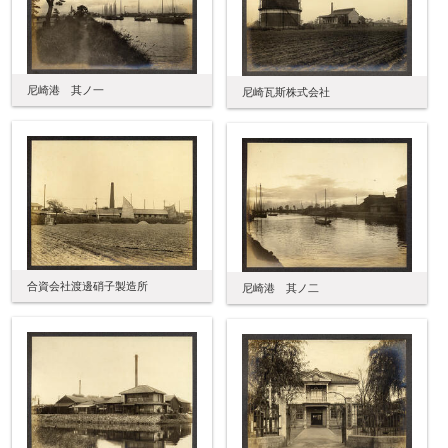
尼崎港 其ノ一
尼崎瓦斯株式会社
合資会社渡邊硝子製造所
尼崎港 其ノ二