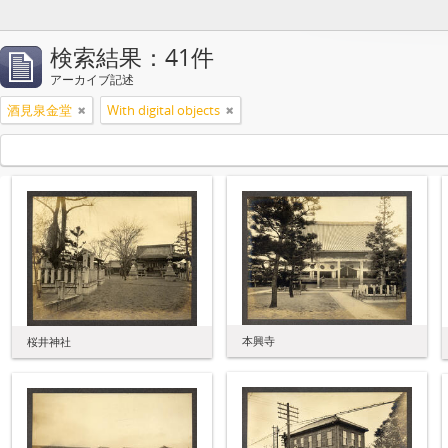
検索結果：41件
アーカイブ記述
酒見泉金堂
With digital objects
本興寺
桜井神社