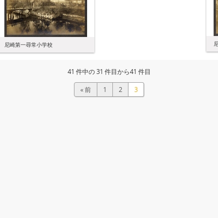
尼崎第一尋常小学校
41 件中の 31 件目から41 件目
« 前
1
2
3