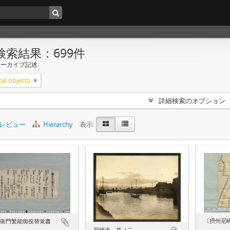
検索結果：699件
アーカイブ記述
tal objects
詳細検索のオプション
レビュー
Hierarchy
表示:
〔摂州尼
衛門繁能御役替覚書
尼崎港 其ノ二