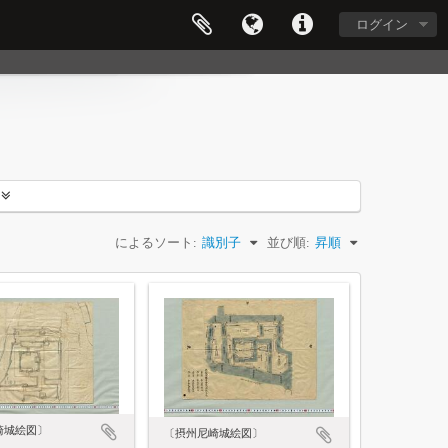
ログイン
によるソート:
識別子
並び順:
昇順
崎城絵図〕
〔摂州尼崎城絵図〕