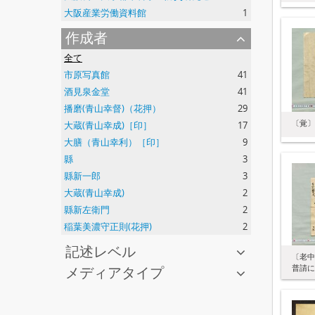
大阪産業労働資料館
1
作成者
全て
市原写真館
41
酒見泉金堂
41
播磨(青山幸督)（花押）
29
〔覚〕
大蔵(青山幸成)［印］
17
大膳（青山幸利）［印］
9
縣
3
縣新一郎
3
大蔵(青山幸成)
2
縣新左衛門
2
稲葉美濃守正則(花押)
2
記述レベル
〔老中
普請に
メディアタイプ