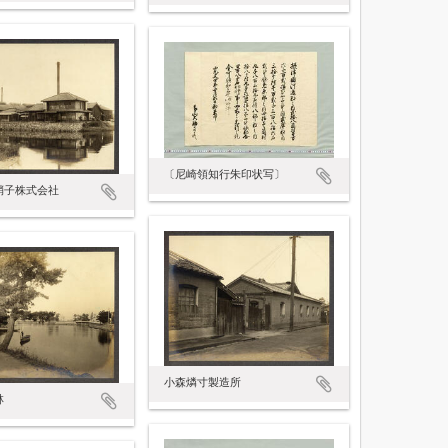
〔尼崎領知行朱印状写〕
硝子株式会社
小森燐寸製造所
林