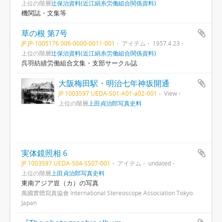
上位の階層
辻保治資料(近江絹糸労働組合関係資料)
機関誌・文集等
草の根 第7号
JP JP-1005176 006-0000-0011-001
アイテム
1957.4.23
上位の階層
辻保治資料(近江絹糸労働組合関係資料)
呉羽紡績労働組合文集・支部サークル誌
大阪梅田駅・明治七年神坂開通
JP 1003597 UEDA-S01-A01-a02-001
View
上位の階層
上田貞治郎写真史料
実体鏡照相 6
JP 1003597 UEDA-S04-SS07-001
アイテム
undated
上位の階層
上田貞治郎写真史料
東南アジア豈（カ）の写真
萬國實體寫真協會 International Stereoscope Association Tokyo.
Japan