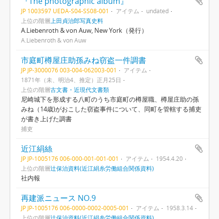
『The photographic album』
JP 1003597 UEDA-S04-SS08-001
アイテム
undated
上位の階層
上田貞治郎写真史料
A.Liebenroth & von Auw, New York（発行）
A.Liebenroth & von Auw
市庭町樽屋庄助孫みね窃盗一件調書
JP JP-3000076 003-004-062003-001
アイテム
1871年（未、明治4、推定）正月25日
上位の階層
古文書・近現代文書類
尼崎城下を形成する八町のうち市庭町の樽屋職、樽屋庄助の孫
みね（14歳)がおこした窃盗事件について、同町を管轄する捕吏
が書き上げた調書
捕吏
近江絹絲
JP JP-1005176 006-000-001-001-001
アイテム
1954.4.20
上位の階層
辻保治資料(近江絹糸労働組合関係資料)
社内報
再建派ニュース NO.9
JP JP-1005176 006-0000-0002-0005-001
アイテム
1958.3.14
上位の階層
辻保治資料(近江絹糸労働組合関係資料)