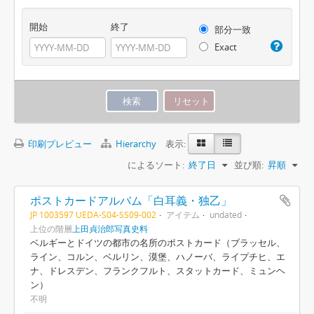
開始
終了
部分一致
Exact
印刷プレビュー
Hierarchy
表示:
によるソート:
終了日
並び順:
昇順
ポストカードアルバム「白耳義・独乙」
JP 1003597 UEDA-S04-SS09-002
アイテム
undated
上位の階層
上田貞治郎写真史料
ベルギーとドイツの都市の名所のポストカード（ブラッセル、
ライン、コルン、ベルリン、漠堡、ハノーバ、ライプチヒ、エ
ナ、ドレスデン、フランクフルト、スタットカード、ミュンヘ
ン）
不明