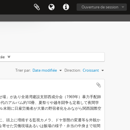
Ouverture de session
cée
Trier par:
Date modifiée
Direction:
Croissant
場」があり全港湾建設支部西成分会（1969年）暴力手配師
0年代のアルバム約10冊、夏祭りや越冬闘争も定着して夜間学
バブル末期に日雇労働者が大量の野宿者化をみながら関西国際空
に、頭上に増殖する監視カメラ、ドヤ形態の変遷等を外観か
を寄せた労働現場あるいは飯場の様子・弁当の中身まで垣間