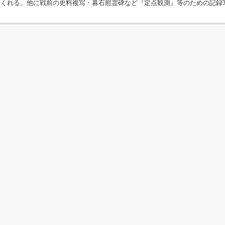
てくれる。他に戦前の史料複写・暮石慰霊碑など『定点観測』等のための記録