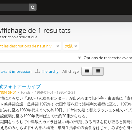
ffichage de 1 résultats
escription archivistique
Seulement les descriptions de haut niveau
大阪
Options de recherche avan
 avant impression
Hierarchy
Affichage :
敏フォトアーカイブ
7834 SN01
Fonds
1969-01-01 - 1995-12-31
博にともない「あいりん総合センター」が出来るまで旧小字・東四條に「寄せ
ヶ崎共闘会議（釜共闘 1972年）の闘争等を経て諸権利の獲得に至る、197
試みに至る1980年代末までの約10冊、ドヤ街の建て替えラッシュを経て
設飯場に至る1990年代半ばまでの約20冊からなる。
期間をつうじて中島敏のカメラは釜ヶ崎の街頭にみる日常を切り取ると同時
らえるのみならずドヤ内部の構造、単身生活者の衣食住をはじめ、みずから身