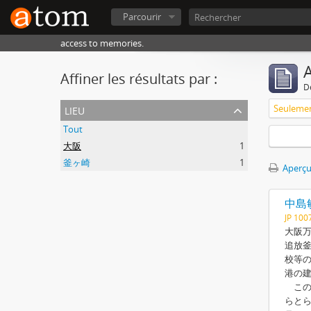
Parcourir
access to memories.
A
Affiner les résultats par :
D
lieu
Tout
大阪
1
釜ヶ崎
1
Aperçu
中島
JP 100
大阪万
追放釜
校等の
港の建
この
らと