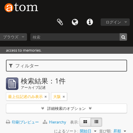
ログイン
ブラウズ
access to memories.
フィルター
検索結果：1件
アーカイブ記述
最上位記述のみ表示
大阪
詳細検索のオプション
印刷プレビュー
Hierarchy
表示:
によるソート:
開始日
並び順:
昇順