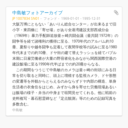
中島敏フォトアーカイブ
JP 1007834 SN01
フォンド
1969-01-01 - 1995-12-31
大阪万博にともない「あいりん総合センター」が出来るまで旧
小字・東四條に「寄せ場」があり全港湾建設支部西成分会
（1969年）暴力手配師追放釜ヶ崎共闘会議（釜共闘 1972年）の
闘争等を経て諸権利の獲得に至る、1970年代のアルバム約10
冊、夏祭りや越冬闘争も定着して夜間学校等の試みに至る1980
年代末までの約10冊、ドヤ街の建て替えラッシュを経てバブル
末期に日雇労働者が大量の野宿者化をみながら関西国際空港の
建設飯場に至る1990年代半ばまでの約20冊からなる。
この期間をつうじて中島敏のカメラは釜ヶ崎の街頭にみる日
常を切り取ると同時に、頭上に増殖する監視カメラ、ドヤ形態
の変遷等を外観からとらえるのみならずドヤ内部の構造、単身
生活者の衣食住をはじめ、みずから身を寄せた労働現場あるい
は飯場の様子・弁当の中身まで垣間見せてくれる。他に戦前の
史料複写・暮石慰霊碑など『定点観測』等のための記録写真を
多数含む。
中島敏