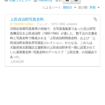
印刷プレビュー
Hierarchy
表示:
によるソート:
開始日
並び順:
昇順
上田貞治郎写真史料
JP 1003597 UEDA
フォンド
1875-1989, undated
20世紀初期写真業界の領袖で、古写真蒐集家であった旧上田写
真機店社主上田貞治郎（1860-1944）が遺した、数千点の文書史
料と写真史料で構成される「上田貞治郎関係史料」および「上
田貞治郎全国名所写真貼コレクション」からなる。これらは、
大阪府泉北郡諏訪之森駅前の上田貞治郎本宅一階に設置されて
いた基督教史料･写真史料のアーカイブ「上田文庫」の旧蔵品で
あった。
上田貞治郎