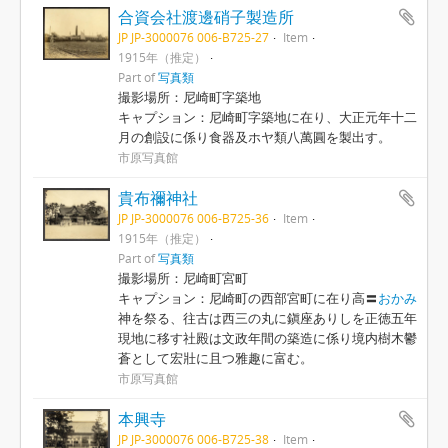
合資会社渡邊硝子製造所
JP JP-3000076 006-B725-27
Item
1915年（推定）
Part of
写真類
撮影場所：尼崎町字築地
キャプション：尼崎町字築地に在り、大正元年十二
月の創設に係り食器及ホヤ類八萬圓を製出す。
市原写真館
貴布禰神社
JP JP-3000076 006-B725-36
Item
1915年（推定）
Part of
写真類
撮影場所：尼崎町宮町
キャプション：尼崎町の西部宮町に在り高〓
おかみ
神を祭る、往古は西三の丸に鎭座ありしを正徳五年
現地に移す社殿は文政年間の築造に係り境内樹木鬱
蒼として宏壯に且つ雅趣に富む。
市原写真館
本興寺
JP JP-3000076 006-B725-38
Item