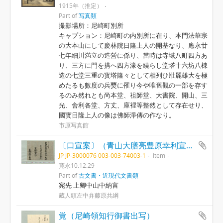
1915年（推定）
Part of
写真類
撮影場所：尼崎町別所
キャプション：尼崎町の内別所に在り、本門法華宗
の大本山にして慶林院日隆上人の開基なり、應永廿
七年細川満立の造營に係り、當時は寺域八町四方あ
り、三方に門を搆へ四方濠を繞らし堂塔十六坊八棟
造の七堂三重の寳塔隆々として相列ひ壯麗雄大を極
めたるも數度の兵燹に罹り今や唯舊觀の一部を存す
るのみ然れとも尚本堂、祖師堂、大書院、開山、三
光、舎利各堂、方丈、庫裡等整然として存在せり、
國寳日隆上人の像は佛師淨傳の作なり。
市原写真館
〔口宣案〕（青山大膳亮豊原幸利宣叙従五位下）
JP JP-3000076 003-003-74003-1
Item
寛永10.12.29
Part of
古文書・近現代文書類
宛先 上卿中山中納言
蔵人頭左中弁藤原共綱
覚（尼崎領知行御書出写）