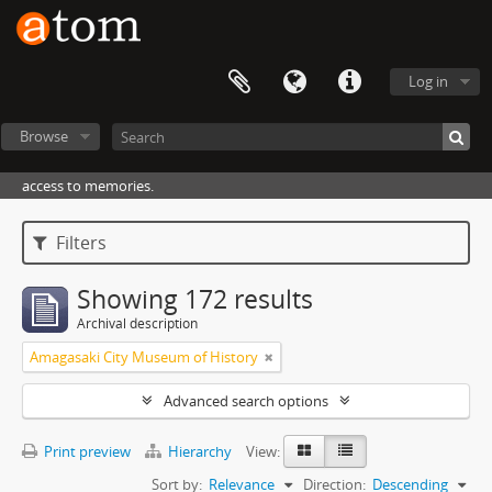
Log in
Browse
access to memories.
Filters
Showing 172 results
Archival description
Amagasaki City Museum of History
Advanced search options
Print preview
Hierarchy
View:
Sort by:
Relevance
Direction:
Descending