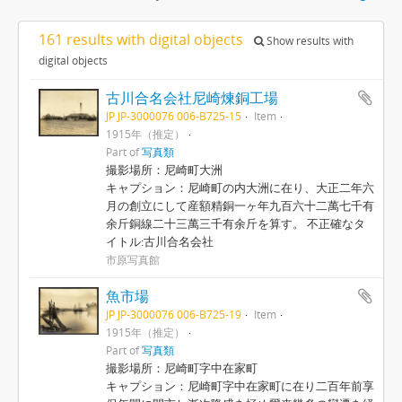
161 results with digital objects
Show results with
digital objects
古川合名会社尼崎煉銅工場
JP JP-3000076 006-B725-15
Item
1915年（推定）
Part of
写真類
撮影場所：尼崎町大洲
キャプション：尼崎町の内大洲に在り、大正二年六
月の創立にして産額精銅一ヶ年九百六十二萬七千有
余斤銅線二十三萬三千有余斤を算す。 不正確なタ
イトル:古川合名会社
市原写真館
魚市場
JP JP-3000076 006-B725-19
Item
1915年（推定）
Part of
写真類
撮影場所：尼崎町字中在家町
キャプション：尼崎町字中在家町に在り二百年前享