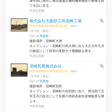
保年間に開市し漸次隆盛を極め爾来幾多の變遷を経
て今日に至る。
市原写真館
株式会社大阪鉄工所尼崎工場
JP JP-3000076 006-B725-23
Item
1915年（推定）
Part of
写真類
撮影場所：尼崎町大洲
キャプション：尼崎町の内大洲に在り大正元年九月
の創設にして鉄管の産額七十萬圓餘を算す。
市原写真館
尼崎瓦斯株式会社
JP JP-3000076 006-B725-26
Item
1915年（推定）
Part of
写真類
撮影場所：尼崎町別所
キャプション：尼崎町の内別所に在り、明治四十五
年五月の設立にして瓦斯の供給及副生産物販賣を業
とす。
市原写真館