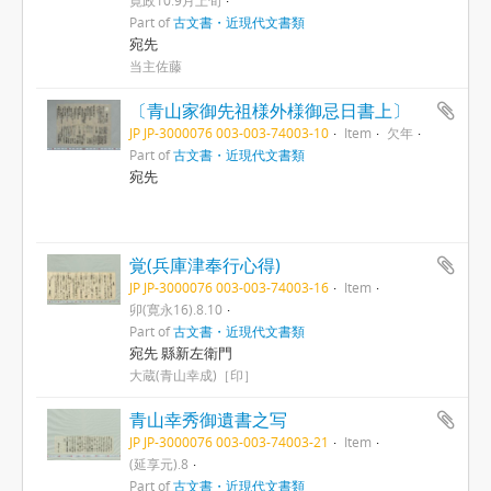
寛政10.9月上旬
Part of
古文書・近現代文書類
宛先
当主佐藤
〔青山家御先祖様外様御忌日書上〕
JP JP-3000076 003-003-74003-10
Item
欠年
Part of
古文書・近現代文書類
宛先
覚(兵庫津奉行心得)
JP JP-3000076 003-003-74003-16
Item
卯(寛永16).8.10
Part of
古文書・近現代文書類
宛先 縣新左衛門
大蔵(青山幸成)［印］
青山幸秀御遺書之写
JP JP-3000076 003-003-74003-21
Item
(延享元).8
Part of
古文書・近現代文書類