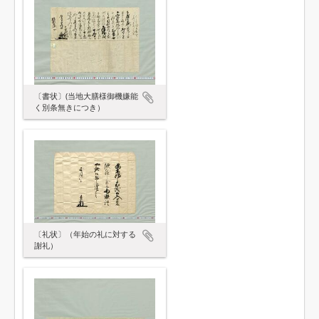
〔書状〕(当地大膳様御機嫌能
く別条無きにつき）
〔礼状〕（年始の礼に対する
謝礼）