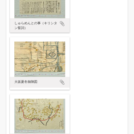
しゅらめんとの事（キリシタ
ン誓詞）
大坂夏冬御陣図