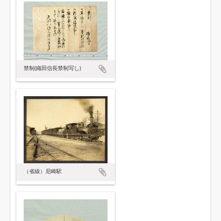
禁制(織田信長禁制写し)
（省線）尼崎駅