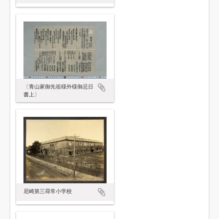
〔青山家御先祖様外様御忌日
書上〕
尼崎第三尋常小学校