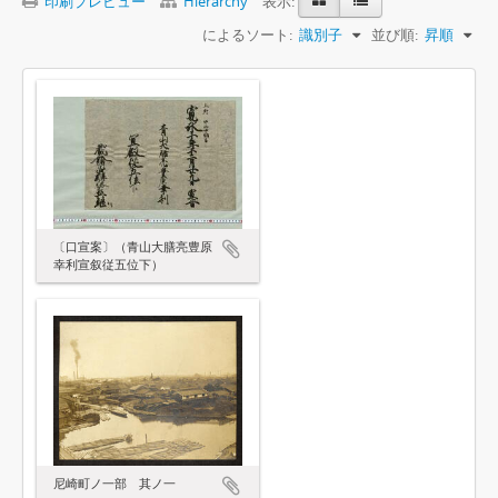
印刷プレビュー
Hierarchy
表示:
によるソート:
識別子
並び順:
昇順
〔口宣案〕（青山大膳亮豊原
幸利宣叙従五位下）
尼崎町ノ一部 其ノ一