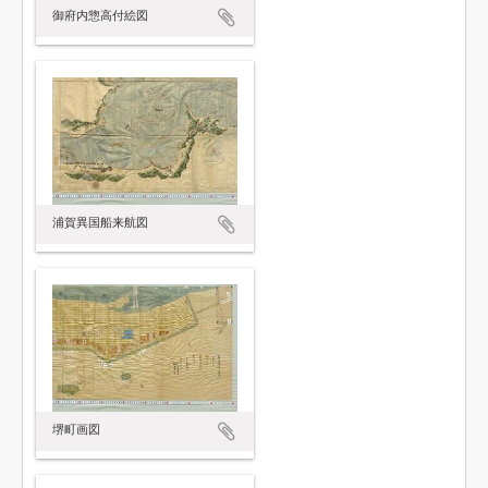
御府内惣高付絵図
浦賀異国船来航図
堺町画図