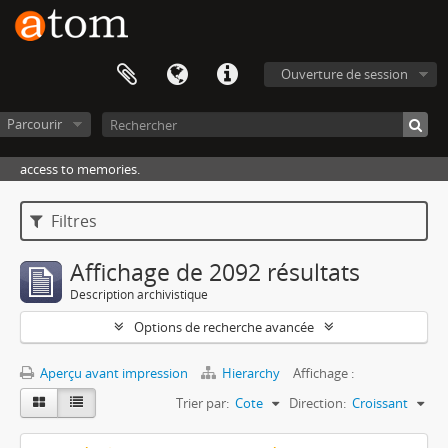
Ouverture de session
Parcourir
access to memories.
Filtres
Affichage de 2092 résultats
Description archivistique
Options de recherche avancée
Aperçu avant impression
Hierarchy
Affichage :
Trier par:
Cote
Direction:
Croissant