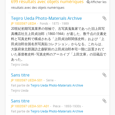
699 résultats avec objets numériques
Afficher les
résultats avec des objets numériques
Teijiro Ueda Photo-Materials Archive
JP 1003597 UEDA
Fonds
1875 - 1989
20世紀初期写真業界の領袖で、古写真蒐集家であった旧上田写
真機店社主上田貞治郎（1860-1944）が遺した、数千点の文書史
料と写真史料で構成される「上田貞治郎関係史料」および「上
田貞治郎全国名所写真貼コレクション」からなる。これらは、
大阪府泉北郡諏訪之森駅前の上田貞治郎本宅一階に設置されて
いた基督教史料･写真史料のアーカイブ「上田文庫」の旧蔵品で
あった。
Teijiro Ueda
Sans titre
JP 1003597 UEDA-S01
Série
Fait partie de
Teijiro Ueda Photo-Materials Archive
Teijiro Ueda
Sans titre
JP 1003597 UEDA-S01-A01
Pièce
1893-1930s
Fait partie de
Teijiro Ueda Photo-Materials Archive