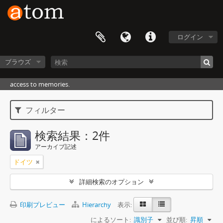
ログイン
ブラウズ
access to memories.
フィルター
検索結果：2件
アーカイブ記述
ドイツ
詳細検索のオプション
印刷プレビュー
Hierarchy
表示:
によるソート:
識別子
並び順:
昇順