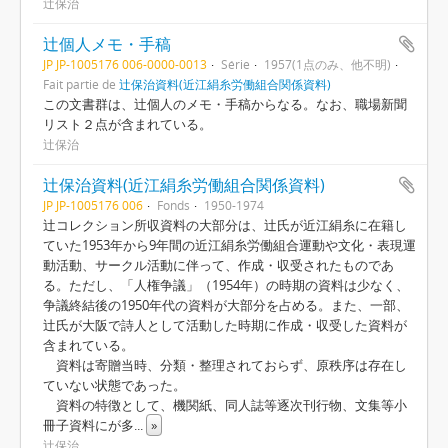
辻保治
辻個人メモ・手稿
JP JP-1005176 006-0000-0013
Série
1957(1点のみ、他不明)
Fait partie de
辻保治資料(近江絹糸労働組合関係資料)
この文書群は、辻個人のメモ・手稿からなる。なお、職場新聞
リスト２点が含まれている。
辻保治
辻保治資料(近江絹糸労働組合関係資料)
JP JP-1005176 006
Fonds
1950-1974
辻コレクション所収資料の大部分は、辻氏が近江絹糸に在籍し
ていた1953年から9年間の近江絹糸労働組合運動や文化・表現運
動活動、サークル活動に伴って、作成・収受されたものであ
る。ただし、「人権争議」（1954年）の時期の資料は少なく、
争議終結後の1950年代の資料が大部分を占める。また、一部、
辻氏が大阪で詩人として活動した時期に作成・収受した資料が
含まれている。
資料は寄贈当時、分類・整理されておらず、原秩序は存在し
ていない状態であった。
資料の特徴として、機関紙、同人誌等逐次刊行物、文集等小
冊子資料にが多
...
»
辻保治