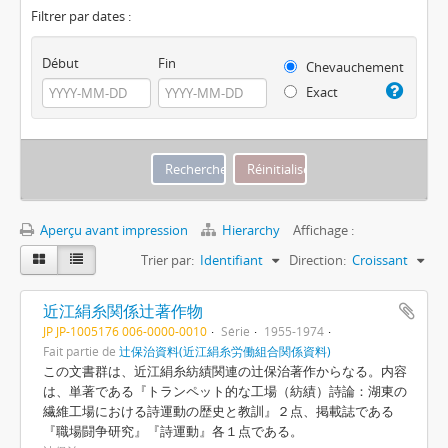
Filtrer par dates :
Début
Fin
Chevauchement
Exact
Aperçu avant impression
Hierarchy
Affichage :
Trier par:
Identifiant
Direction:
Croissant
近江絹糸関係辻著作物
JP JP-1005176 006-0000-0010
Série
1955-1974
Fait partie de
辻保治資料(近江絹糸労働組合関係資料)
この文書群は、近江絹糸紡績関連の辻保治著作からなる。内容
は、単著である『トランペット的な工場（紡績）詩論：湖東の
繊維工場における詩運動の歴史と教訓』２点、掲載誌である
『職場闘争研究』『詩運動』各１点である。