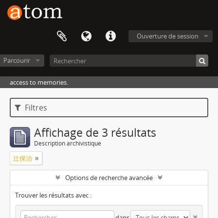
Ouverture de session
Parcourir
access to memories.
Filtres
Affichage de 3 résultats
Description archivistique
辻保治
Options de recherche avancée
Trouver les résultats avec :
dans