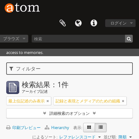
ログイン
ブラウズ
access to memories.
フィルター
検索結果：1件
アーカイブ記述
最上位記述のみ表示
記録と表現とメディアのための組織
詳細検索のオプション
印刷プレビュー
Hierarchy
表示:
によるソート:
レファレンスコード
並び順:
降順