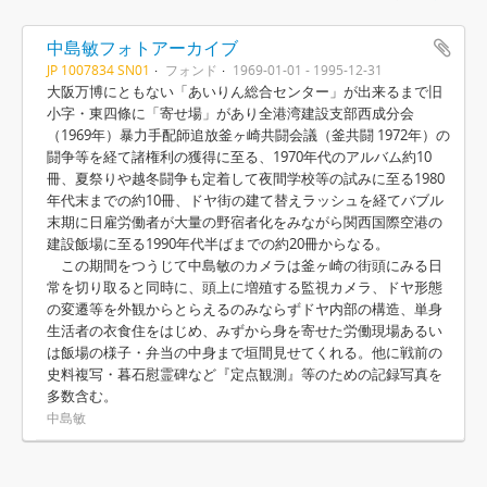
中島敏フォトアーカイブ
JP 1007834 SN01
フォンド
1969-01-01 - 1995-12-31
大阪万博にともない「あいりん総合センター」が出来るまで旧
小字・東四條に「寄せ場」があり全港湾建設支部西成分会
（1969年）暴力手配師追放釜ヶ崎共闘会議（釜共闘 1972年）の
闘争等を経て諸権利の獲得に至る、1970年代のアルバム約10
冊、夏祭りや越冬闘争も定着して夜間学校等の試みに至る1980
年代末までの約10冊、ドヤ街の建て替えラッシュを経てバブル
末期に日雇労働者が大量の野宿者化をみながら関西国際空港の
建設飯場に至る1990年代半ばまでの約20冊からなる。
この期間をつうじて中島敏のカメラは釜ヶ崎の街頭にみる日
常を切り取ると同時に、頭上に増殖する監視カメラ、ドヤ形態
の変遷等を外観からとらえるのみならずドヤ内部の構造、単身
生活者の衣食住をはじめ、みずから身を寄せた労働現場あるい
は飯場の様子・弁当の中身まで垣間見せてくれる。他に戦前の
史料複写・暮石慰霊碑など『定点観測』等のための記録写真を
多数含む。
中島敏