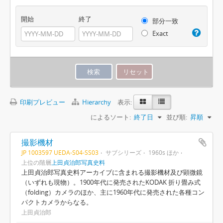
開始
終了
部分一致
Exact
印刷プレビュー
Hierarchy
表示:
によるソート:
終了日
並び順:
昇順
撮影機材
JP 1003597 UEDA-S04-SS03
サブシリーズ
1960s ほか
上位の階層
上田貞治郎写真史料
上田貞治郎写真史料アーカイブに含まれる撮影機材及び顕微鏡
（いずれも現物）。1900年代に発売されたKODAK 折り畳み式
（folding）カメラのほか、主に1960年代に発売された各種コン
パクトカメラからなる。
上田貞治郎