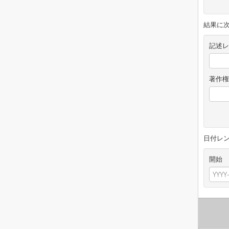
結果に
記述レ
著作権
日付レ
開始