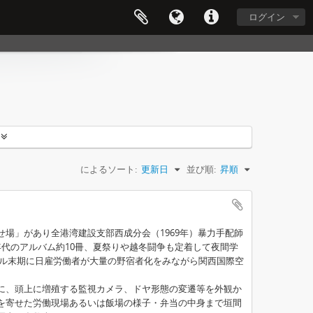
ログイン
によるソート:
更新日
並び順:
昇順
場」があり全港湾建設支部西成分会（1969年）暴力手配師
0年代のアルバム約10冊、夏祭りや越冬闘争も定着して夜間学
バブル末期に日雇労働者が大量の野宿者化をみながら関西国際空
に、頭上に増殖する監視カメラ、ドヤ形態の変遷等を外観か
を寄せた労働現場あるいは飯場の様子・弁当の中身まで垣間