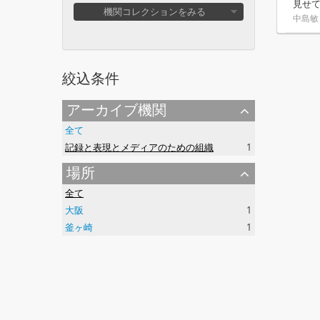
見せ
機関コレクションをみる
中島敏
絞込条件
アーカイブ機関
全て
記録と表現とメディアのための組織
1
場所
全て
大阪
1
釜ヶ崎
1