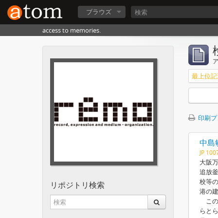
ブラウズ
access to memories.
最上位記
印刷プ
中島
JP 100
大阪万
追放釜
校等の
リポジトリ検索
港の建
この
らと