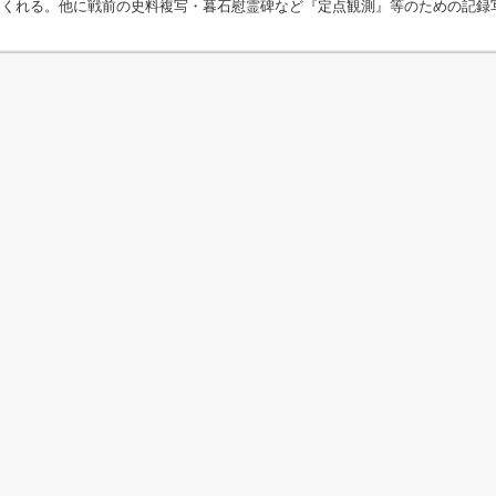
てくれる。他に戦前の史料複写・暮石慰霊碑など『定点観測』等のための記録