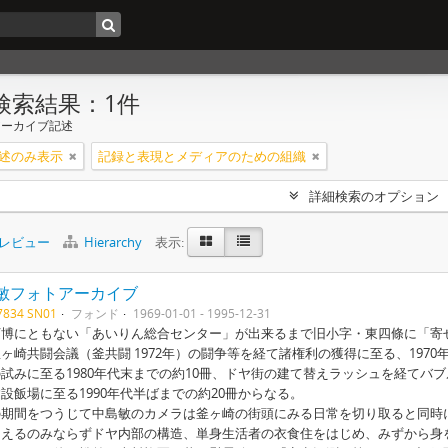
検索結果：1件
アーカイブ記述
述のみ表示
記録と表現とメディアのための組織
詳細検索のオプション
レビュー
Hierarchy
表示:
敏フォトアーカイブ
7834 SN01
フォンド
1969-01-01 - 1995-12-31
博にともない「あいりん総合センター」が出来るまで旧小字・東四條に「寄せ
ヶ崎共闘会議（釜共闘 1972年）の闘争等を経て諸権利の獲得に至る、197
試みに至る1980年代末までの約10冊、ドヤ街の建て替えラッシュを経て
設飯場に至る1990年代半ばまでの約20冊からなる。
期間をつうじて中島敏のカメラは釜ヶ崎の街頭にみる日常を切り取ると同時
らえるのみならずドヤ内部の構造、単身生活者の衣食住をはじめ、みずから身