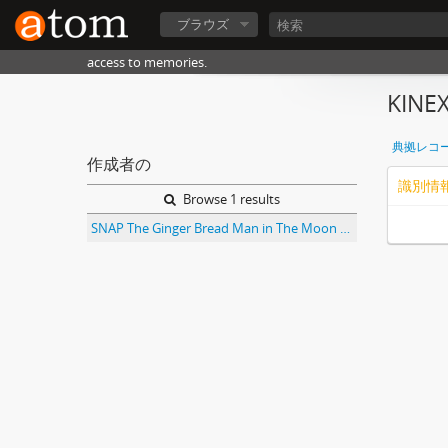
ブラウズ
access to memories.
KINE
典拠レコ
作成者の
識別情
Browse 1 results
SNAP The Ginger Bread Man in The Moon Special